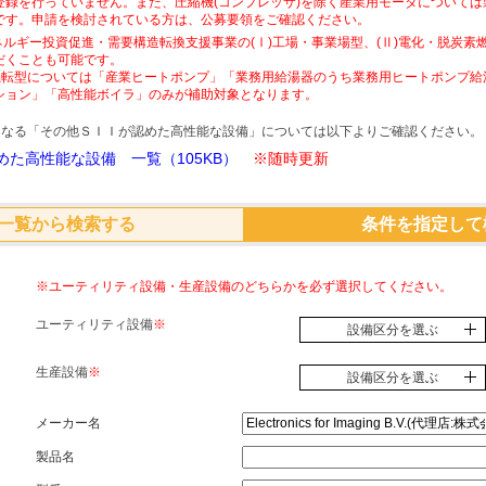
登録を行っていません。また、圧縮機(コンプレッサ)を除く産業用モータについて
です。申請を検討されている方は、公募要領をご確認ください。
ネルギー投資促進・需要構造転換支援事業の(Ⅰ)工場・事業場型、(Ⅱ)電化・脱炭
だくことも可能です。
素燃転型については「産業ヒートポンプ」「業務用給湯器のうち業務用ヒートポンプ給
ション」「高性能ボイラ」のみが補助対象となります。
象となる「その他ＳＩＩが認めた高性能な設備」については以下よりご確認ください。
た高性能な設備 一覧（105KB）
※随時更新
一覧から検索する
条件を指定して
※ユーティリティ設備・生産設備のどちらかを必ず選択してください。
ユーティリティ設備
※
設備区分を選ぶ
生産設備
※
設備区分を選ぶ
メーカー名
製品名