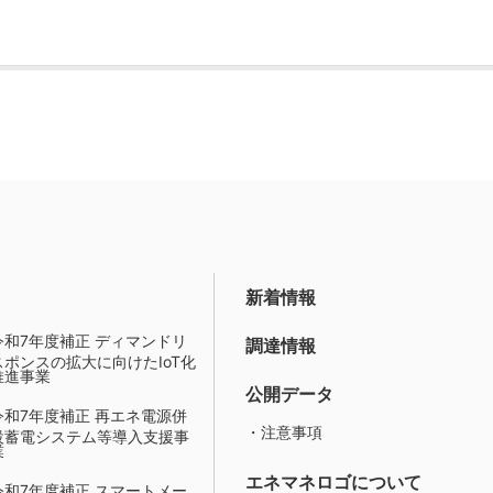
新着情報
令和7年度補正 ディマンドリ
調達情報
スポンスの拡大に向けたIoT化
推進事業
公開データ
令和7年度補正 再エネ電源併
・注意事項
設蓄電システム等導入支援事
業
エネマネロゴについて
令和7年度補正 スマートメー