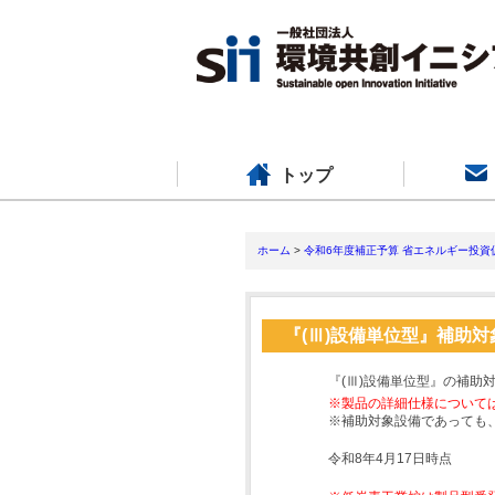
トップ
ホーム
>
令和6年度補正予算 省エネルギー投資
『(Ⅲ)設備単位型』補助
『(Ⅲ)設備単位型』の補助
※製品の詳細仕様について
※補助対象設備であっても
令和8年4月17日時点