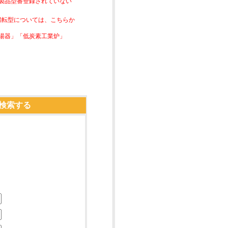
は製品型番登録されていない
素燃転型については、こちらか
湯器」「低炭素工業炉」
検索する