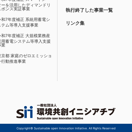
ターを活用したディマンドリ
スポンス実証事業
執行終了した事業一覧
令和7年度補正 系統用蓄電シ
リンク集
ステム等導入支援事業
令和7年度補正 大規模業務産
業用蓄電システム等導入支援
事業
東京都 家庭のゼロエミッショ
ン行動推進事業
Copyright© Sustainable open Innovation Initiative. All Rights Reserved