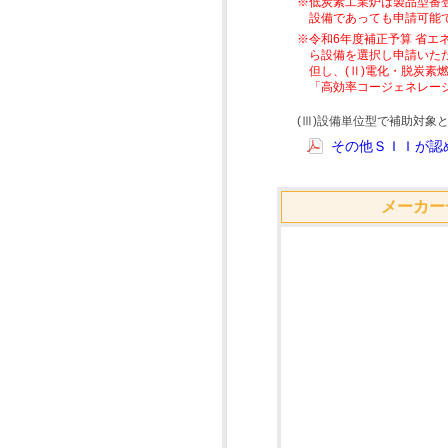
※低炭素工業炉は製品型番
設備であっても申請可能
※令和6年度補正予算 省エ
ら設備を選択し申請いた
但し、(Ⅱ)電化・脱炭
「高効率コージェネレー
(Ⅲ)設備単位型で補助対
その他ＳＩＩが認め
メーカー