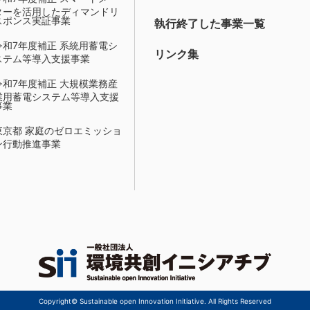
ターを活用したディマンドリ
スポンス実証事業
執行終了した事業一覧
令和7年度補正 系統用蓄電シ
リンク集
ステム等導入支援事業
令和7年度補正 大規模業務産
業用蓄電システム等導入支援
事業
東京都 家庭のゼロエミッショ
ン行動推進事業
Copyright© Sustainable open Innovation Initiative. All Rights Reserved