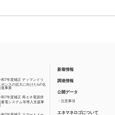
新着情報
令和7年度補正 ディマンドリ
調達情報
スポンスの拡大に向けたIoT化
推進事業
公開データ
令和7年度補正 再エネ電源併
・注意事項
設蓄電システム等導入支援事
業
エネマネロゴについて
令和7年度補正 スマートメー