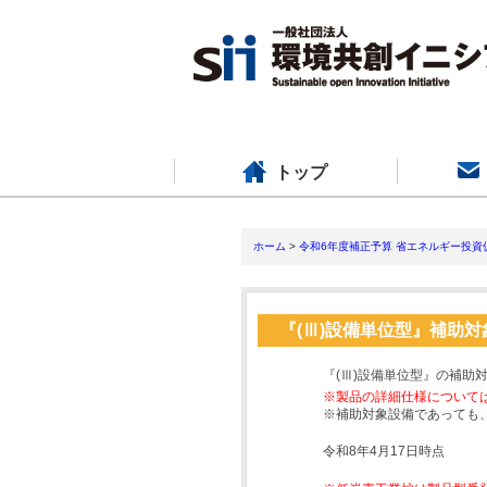
トップ
ホーム
>
令和6年度補正予算 省エネルギー投資
『(Ⅲ)設備単位型』補助
『(Ⅲ)設備単位型』の補助
※製品の詳細仕様について
※補助対象設備であっても
令和8年4月17日時点