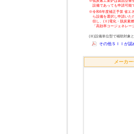
※低炭素工業炉は製品型番
設備であっても申請可能
※令和6年度補正予算 省エ
ら設備を選択し申請いた
但し、(Ⅱ)電化・脱炭
「高効率コージェネレー
(Ⅲ)設備単位型で補助対
その他ＳＩＩが認め
メーカー