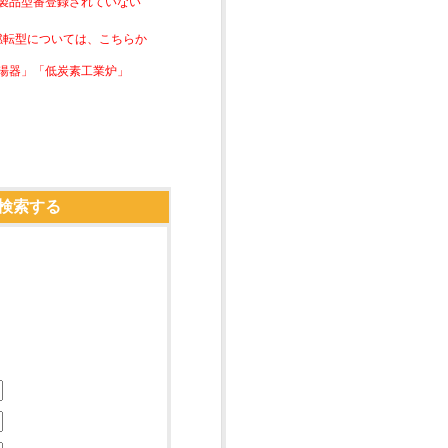
は製品型番登録されていない
素燃転型については、こちらか
湯器」「低炭素工業炉」
検索する