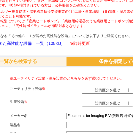
登録を行っていません。また、圧縮機(コンプレッサ)を除く産業用モータについて
です。申請を検討されている方は、公募要領をご確認ください。
ネルギー投資促進・需要構造転換支援事業の(Ⅰ)工場・事業場型、(Ⅱ)電化・脱炭
だくことも可能です。
素燃転型については「産業ヒートポンプ」「業務用給湯器のうち業務用ヒートポンプ給
ション」「高性能ボイラ」のみが補助対象となります。
象となる「その他ＳＩＩが認めた高性能な設備」については以下よりご確認ください。
た高性能な設備 一覧（105KB）
※随時更新
一覧から検索する
条件を指定して
※ユーティリティ設備・生産設備のどちらかを必ず選択してください。
ユーティリティ設備
※
設備区分を選ぶ
生産設備
※
設備区分を選ぶ
メーカー名
製品名