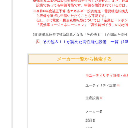
※低炭素工業炉は製品型番登録を行っていません。また、圧縮
設備であっても申請可能です。申請を検討されている方は
※令和6年度補正予算 省エネルギー投資促進・需要構造転換支
ら設備を選択し申請いただくことも可能です。
但し、(Ⅱ)電化・脱炭素燃転型については「産業ヒートポ
「高効率コージェネレーション」「高性能ボイラ」のみが
(Ⅲ)設備単位型で補助対象となる「その他ＳＩＩが認めた高
その他ＳＩＩが認めた高性能な設備 一覧（105
メーカー一覧から検索する
※ユーティリティ設備・生
ユーティリティ設備
※
生産設備
※
メーカー名
製品名