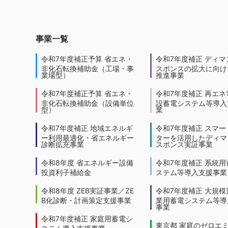
事業一覧
令和7年度補正予算 省エネ・
令和7年度補正 ディマ
非化石転換補助金（工場・事
スポンスの拡大に向けた
業場型）
推進事業
令和7年度補正予算 省エネ・
令和7年度補正 再エネ
非化石転換補助金（設備単位
設蓄電システム等導入
型）
業
令和7年度補正 地域エネルギ
令和7年度補正 スマー
ー利用最適化・省エネルギー
ターを活用したディマ
診断拡充事業
スポンス実証事業
令和8年度 省エネルギー設備
令和7年度補正 系統用
投資利子補給金
ステム等導入支援事業
令和8年度 ZEB実証事業／ZE
令和7年度補正 大規模
B化診断・計画策定支援事業
業用蓄電システム等導
事業
令和7年度補正 家庭用蓄電シ
東京都 家庭のゼロエ
ステム導入支援事業