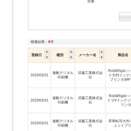
型番
検索結果：
6
件
登録日
種別
メーカー名
製品名
Roll&Rigid
連帳デジタル
武藤工業株式会
2025/03/31
ド大判インク
印刷機
社
プリンタ(MP
Roll&Rigi
連帳デジタル
武藤工業株式会
2025/03/31
ド UVインク
印刷機
社
リン
連帳デジタル
武藤工業株式会
昇華転写大判
2025/03/31
印刷機
社
ェットプ