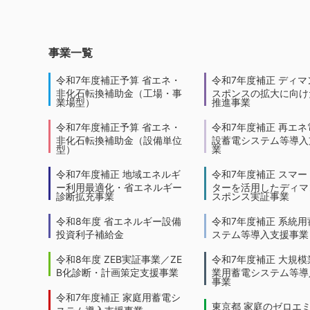
事業一覧
令和7年度補正予算 省エネ・
令和7年度補正 ディマ
非化石転換補助金（工場・事
スポンスの拡大に向けた
業場型）
推進事業
令和7年度補正予算 省エネ・
令和7年度補正 再エネ
非化石転換補助金（設備単位
設蓄電システム等導入
型）
業
令和7年度補正 地域エネルギ
令和7年度補正 スマー
ー利用最適化・省エネルギー
ターを活用したディマ
診断拡充事業
スポンス実証事業
令和8年度 省エネルギー設備
令和7年度補正 系統用
投資利子補給金
ステム等導入支援事業
令和8年度 ZEB実証事業／ZE
令和7年度補正 大規模
B化診断・計画策定支援事業
業用蓄電システム等導
事業
令和7年度補正 家庭用蓄電シ
東京都 家庭のゼロエ
ステム導入支援事業