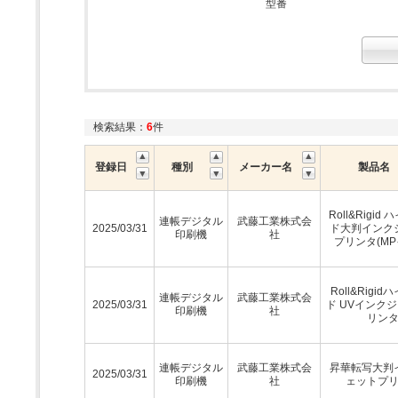
型番
検索結果：
6
件
登録日
種別
メーカー名
製品名
Roll&Rigid
連帳デジタル
武藤工業株式会
2025/03/31
ド大判インク
印刷機
社
プリンタ(MP
Roll&Rigi
連帳デジタル
武藤工業株式会
2025/03/31
ド UVインク
印刷機
社
リン
連帳デジタル
武藤工業株式会
昇華転写大判
2025/03/31
印刷機
社
ェットプ