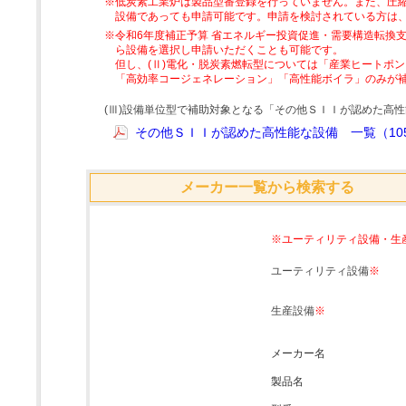
※低炭素工業炉は製品型番登録を行っていません。また、圧縮
設備であっても申請可能です。申請を検討されている方は
※令和6年度補正予算 省エネルギー投資促進・需要構造転換支
ら設備を選択し申請いただくことも可能です。
但し、(Ⅱ)電化・脱炭素燃転型については「産業ヒートポ
「高効率コージェネレーション」「高性能ボイラ」のみが
(Ⅲ)設備単位型で補助対象となる「その他ＳＩＩが認めた高
その他ＳＩＩが認めた高性能な設備 一覧（105
メーカー一覧から検索する
※ユーティリティ設備・生
ユーティリティ設備
※
生産設備
※
メーカー名
製品名