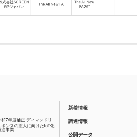
株式会社SCREEN
The All New
The All New FA
GPジャパン
FA 26''
新着情報
令和7年度補正 ディマンドリ
調達情報
スポンスの拡大に向けたIoT化
推進事業
公開データ