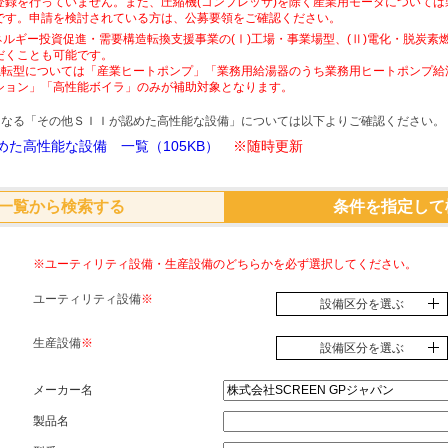
登録を行っていません。また、圧縮機(コンプレッサ)を除く産業用モータについて
です。申請を検討されている方は、公募要領をご確認ください。
ネルギー投資促進・需要構造転換支援事業の(Ⅰ)工場・事業場型、(Ⅱ)電化・脱炭
だくことも可能です。
素燃転型については「産業ヒートポンプ」「業務用給湯器のうち業務用ヒートポンプ給
ション」「高性能ボイラ」のみが補助対象となります。
象となる「その他ＳＩＩが認めた高性能な設備」については以下よりご確認ください。
た高性能な設備 一覧（105KB）
※随時更新
一覧から検索する
条件を指定して
※ユーティリティ設備・生産設備のどちらかを必ず選択してください。
ユーティリティ設備
※
設備区分を選ぶ
生産設備
※
設備区分を選ぶ
メーカー名
製品名