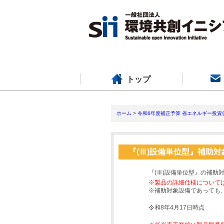
トップ
ホーム
>
令和6年度補正予算 省エネルギー投資
『(Ⅲ)設備単位型』補助
『(Ⅲ)設備単位型』の補助
※製品の詳細仕様について
※補助対象設備であっても
令和8年4月17日時点