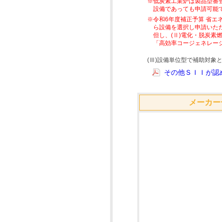
※低炭素工業炉は製品型番
設備であっても申請可能
※令和6年度補正予算 省エ
ら設備を選択し申請いた
但し、(Ⅱ)電化・脱炭
「高効率コージェネレー
(Ⅲ)設備単位型で補助対
その他ＳＩＩが認め
メーカー