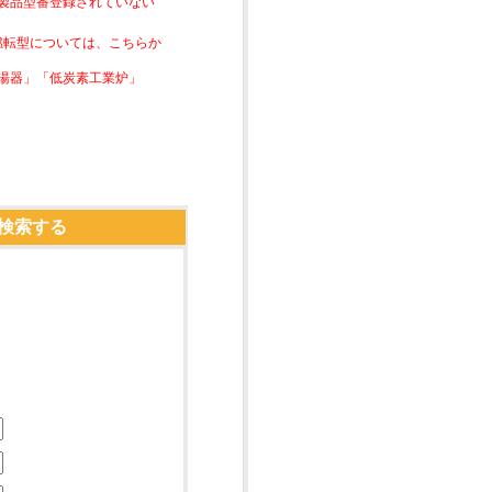
は製品型番登録されていない
素燃転型については、こちらか
湯器」「低炭素工業炉」
検索する