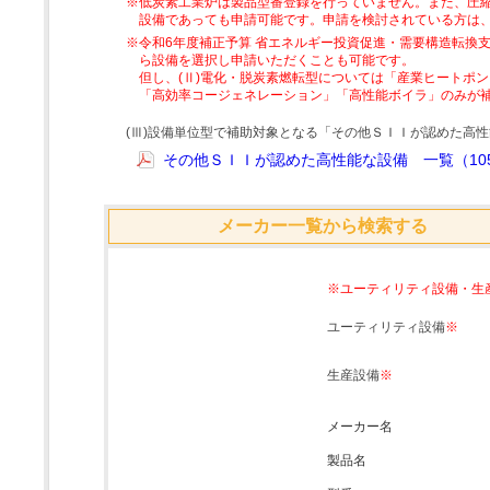
※低炭素工業炉は製品型番登録を行っていません。また、圧縮
設備であっても申請可能です。申請を検討されている方は
※令和6年度補正予算 省エネルギー投資促進・需要構造転換支
ら設備を選択し申請いただくことも可能です。
但し、(Ⅱ)電化・脱炭素燃転型については「産業ヒートポ
「高効率コージェネレーション」「高性能ボイラ」のみが
(Ⅲ)設備単位型で補助対象となる「その他ＳＩＩが認めた高
その他ＳＩＩが認めた高性能な設備 一覧（105
メーカー一覧から検索する
※ユーティリティ設備・生
ユーティリティ設備
※
生産設備
※
メーカー名
製品名