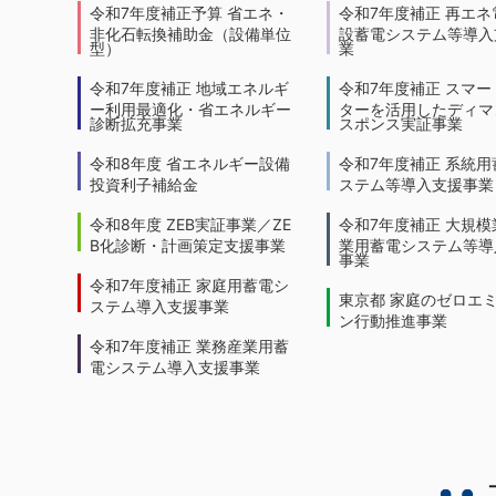
令和7年度補正予算 省エネ・
令和7年度補正 再エネ
非化石転換補助金（設備単位
設蓄電システム等導入
型）
業
令和7年度補正 地域エネルギ
令和7年度補正 スマー
ー利用最適化・省エネルギー
ターを活用したディマ
診断拡充事業
スポンス実証事業
令和8年度 省エネルギー設備
令和7年度補正 系統用
投資利子補給金
ステム等導入支援事業
令和8年度 ZEB実証事業／ZE
令和7年度補正 大規模
B化診断・計画策定支援事業
業用蓄電システム等導
事業
令和7年度補正 家庭用蓄電シ
東京都 家庭のゼロエ
ステム導入支援事業
ン行動推進事業
令和7年度補正 業務産業用蓄
電システム導入支援事業