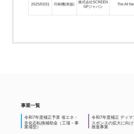
株式会社SCREEN
2025/03/31
印刷機(有版)
The All N
GPジャパン
事業一覧
令和7年度補正予算 省エネ・
令和7年度補正 ディマ
非化石転換補助金（工場・事
スポンスの拡大に向けた
業場型）
推進事業