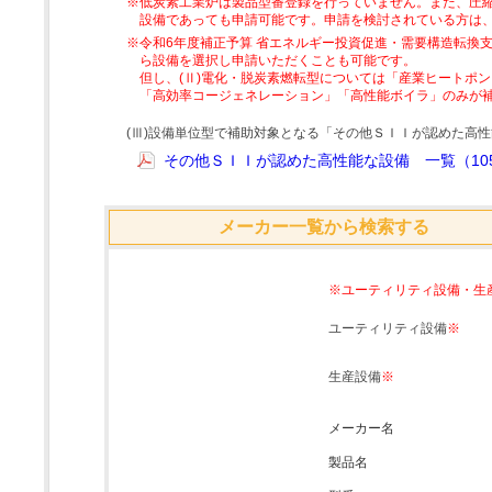
※低炭素工業炉は製品型番登録を行っていません。また、圧縮
設備であっても申請可能です。申請を検討されている方は
※令和6年度補正予算 省エネルギー投資促進・需要構造転換支
ら設備を選択し申請いただくことも可能です。
但し、(Ⅱ)電化・脱炭素燃転型については「産業ヒートポ
「高効率コージェネレーション」「高性能ボイラ」のみが
(Ⅲ)設備単位型で補助対象となる「その他ＳＩＩが認めた高
その他ＳＩＩが認めた高性能な設備 一覧（105
メーカー一覧から検索する
※ユーティリティ設備・生
ユーティリティ設備
※
生産設備
※
メーカー名
製品名