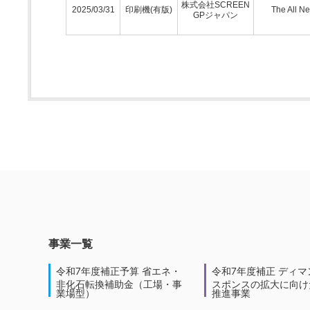
株式会社SCREEN
2025/03/31
印刷機(有版)
The All N
GPジャパン
事業一覧
令和7年度補正予算 省エネ・
令和7年度補正 ディマ
非化石転換補助金（工場・事
スポンスの拡大に向けた
業場型）
推進事業