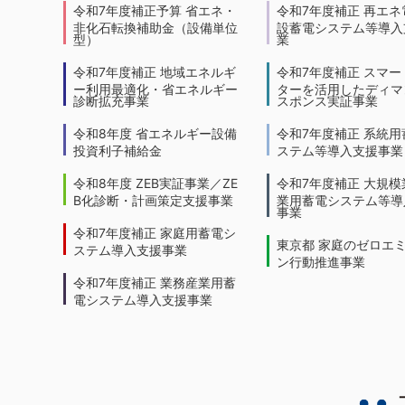
令和7年度補正予算 省エネ・
令和7年度補正 再エネ
非化石転換補助金（設備単位
設蓄電システム等導入
型）
業
令和7年度補正 地域エネルギ
令和7年度補正 スマー
ー利用最適化・省エネルギー
ターを活用したディマ
診断拡充事業
スポンス実証事業
令和8年度 省エネルギー設備
令和7年度補正 系統用
投資利子補給金
ステム等導入支援事業
令和8年度 ZEB実証事業／ZE
令和7年度補正 大規模
B化診断・計画策定支援事業
業用蓄電システム等導
事業
令和7年度補正 家庭用蓄電シ
東京都 家庭のゼロエ
ステム導入支援事業
ン行動推進事業
令和7年度補正 業務産業用蓄
電システム導入支援事業