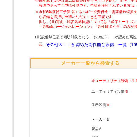
※低炭素工業炉は製品型番登録を行っていません。また、圧縮
設備であっても申請可能です。申請を検討されている方は
※令和6年度補正予算 省エネルギー投資促進・需要構造転換支
ら設備を選択し申請いただくことも可能です。
但し、(Ⅱ)電化・脱炭素燃転型については「産業ヒートポ
「高効率コージェネレーション」「高性能ボイラ」のみが
(Ⅲ)設備単位型で補助対象となる「その他ＳＩＩが認めた高
その他ＳＩＩが認めた高性能な設備 一覧（105
メーカー一覧から検索する
※ユーティリティ設備・生
ユーティリティ設備
※
生産設備
※
メーカー名
製品名