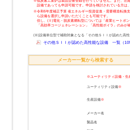
※低炭素工業炉は製品型番登録を行っていません。また、圧縮
設備であっても申請可能です。申請を検討されている方は
※令和6年度補正予算 省エネルギー投資促進・需要構造転換支
ら設備を選択し申請いただくことも可能です。
但し、(Ⅱ)電化・脱炭素燃転型については「産業ヒートポ
「高効率コージェネレーション」「高性能ボイラ」のみが
(Ⅲ)設備単位型で補助対象となる「その他ＳＩＩが認めた高
その他ＳＩＩが認めた高性能な設備 一覧（105
メーカー一覧から検索する
※ユーティリティ設備・生
ユーティリティ設備
※
生産設備
※
メーカー名
製品名