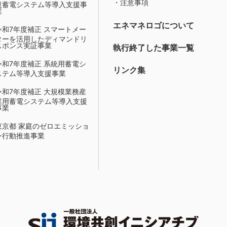
・注意事項
設蓄電システム等導入支援事
業
エネマネロゴについて
令和7年度補正 スマートメー
ターを活用したディマンドリ
スポンス実証事業
執行終了した事業一覧
令和7年度補正 系統用蓄電シ
リンク集
ステム等導入支援事業
令和7年度補正 大規模業務産
業用蓄電システム等導入支援
事業
東京都 家庭のゼロエミッショ
ン行動推進事業