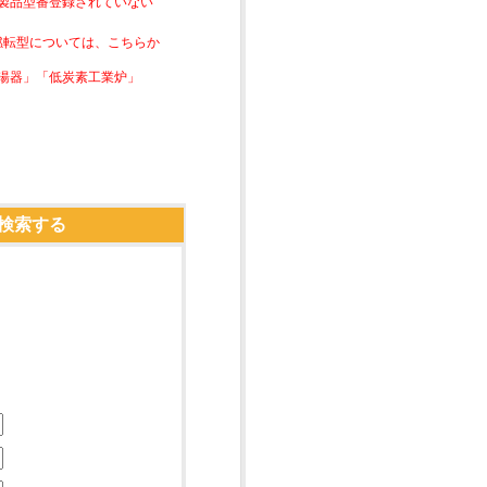
は製品型番登録されていない
素燃転型については、こちらか
湯器」「低炭素工業炉」
検索する