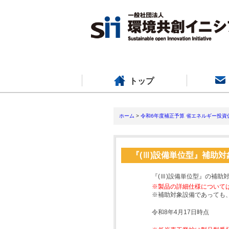
トップ
ホーム
>
令和6年度補正予算 省エネルギー投資
『(Ⅲ)設備単位型』補助
『(Ⅲ)設備単位型』の補助
※製品の詳細仕様について
※補助対象設備であっても
令和8年4月17日時点