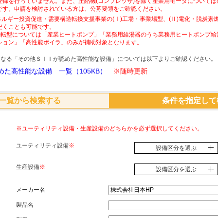
登録を行っていません。また、圧縮機(コンプレッサ)を除く産業用モータについて
です。申請を検討されている方は、公募要領をご確認ください。
ネルギー投資促進・需要構造転換支援事業の(Ⅰ)工場・事業場型、(Ⅱ)電化・脱炭
だくことも可能です。
素燃転型については「産業ヒートポンプ」「業務用給湯器のうち業務用ヒートポンプ給
ション」「高性能ボイラ」のみが補助対象となります。
象となる「その他ＳＩＩが認めた高性能な設備」については以下よりご確認ください。
た高性能な設備 一覧（105KB）
※随時更新
一覧から検索する
条件を指定して
※ユーティリティ設備・生産設備のどちらかを必ず選択してください。
ユーティリティ設備
※
設備区分を選ぶ
生産設備
※
設備区分を選ぶ
メーカー名
製品名