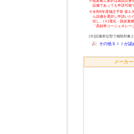
※低炭素工業炉は製品型番
設備であっても申請可能
※令和6年度補正予算 省エ
ら設備を選択し申請いた
但し、(Ⅱ)電化・脱炭
「高効率コージェネレー
(Ⅲ)設備単位型で補助対
その他ＳＩＩが認め
メーカー