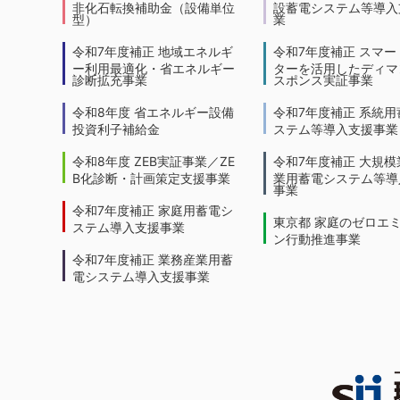
非化石転換補助金（設備単位
設蓄電システム等導入
型）
業
令和7年度補正 地域エネルギ
令和7年度補正 スマー
ー利用最適化・省エネルギー
ターを活用したディマ
診断拡充事業
スポンス実証事業
令和8年度 省エネルギー設備
令和7年度補正 系統用
投資利子補給金
ステム等導入支援事業
令和8年度 ZEB実証事業／ZE
令和7年度補正 大規模
B化診断・計画策定支援事業
業用蓄電システム等導
事業
令和7年度補正 家庭用蓄電シ
東京都 家庭のゼロエ
ステム導入支援事業
ン行動推進事業
令和7年度補正 業務産業用蓄
電システム導入支援事業