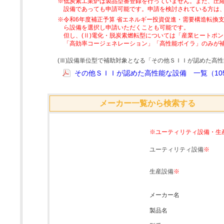
※低炭素工業炉は製品型番登録を行っていません。また、圧縮
設備であっても申請可能です。申請を検討されている方は
※令和6年度補正予算 省エネルギー投資促進・需要構造転換支
ら設備を選択し申請いただくことも可能です。
但し、(Ⅱ)電化・脱炭素燃転型については「産業ヒートポ
「高効率コージェネレーション」「高性能ボイラ」のみが
(Ⅲ)設備単位型で補助対象となる「その他ＳＩＩが認めた高
その他ＳＩＩが認めた高性能な設備 一覧（105
メーカー一覧から検索する
※ユーティリティ設備・生
ユーティリティ設備
※
生産設備
※
メーカー名
製品名