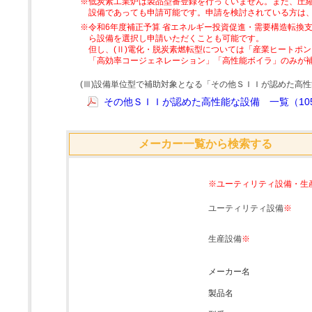
※低炭素工業炉は製品型番登録を行っていません。また、圧縮
設備であっても申請可能です。申請を検討されている方は
※令和6年度補正予算 省エネルギー投資促進・需要構造転換支
ら設備を選択し申請いただくことも可能です。
但し、(Ⅱ)電化・脱炭素燃転型については「産業ヒートポ
「高効率コージェネレーション」「高性能ボイラ」のみが
(Ⅲ)設備単位型で補助対象となる「その他ＳＩＩが認めた高
その他ＳＩＩが認めた高性能な設備 一覧（105
メーカー一覧から検索する
※ユーティリティ設備・生
ユーティリティ設備
※
生産設備
※
メーカー名
製品名