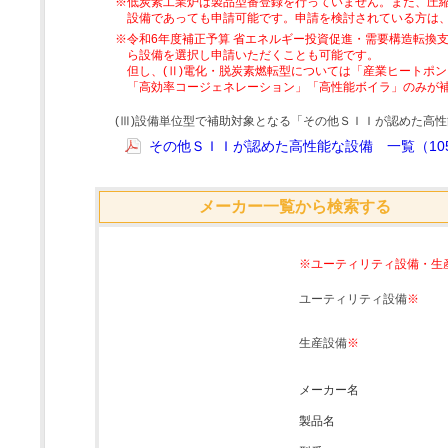
※低炭素工業炉は製品型番登録を行っていません。また、圧縮
設備であっても申請可能です。申請を検討されている方は
※令和6年度補正予算 省エネルギー投資促進・需要構造転換支
ら設備を選択し申請いただくことも可能です。
但し、(Ⅱ)電化・脱炭素燃転型については「産業ヒートポ
「高効率コージェネレーション」「高性能ボイラ」のみが
(Ⅲ)設備単位型で補助対象となる「その他ＳＩＩが認めた高
その他ＳＩＩが認めた高性能な設備 一覧（105
メーカー一覧から検索する
※ユーティリティ設備・生
ユーティリティ設備
※
生産設備
※
メーカー名
製品名