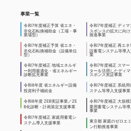
事業一覧
令和7年度補正予算 省エネ・
令和7年度補正 ディマ
非化石転換補助金（工場・事
スポンスの拡大に向けた
業場型）
推進事業
令和7年度補正予算 省エネ・
令和7年度補正 再エネ
非化石転換補助金（設備単位
設蓄電システム等導入
型）
業
令和7年度補正 地域エネルギ
令和7年度補正 スマー
ー利用最適化・省エネルギー
ターを活用したディマ
診断拡充事業
スポンス実証事業
令和8年度 省エネルギー設備
令和7年度補正 系統用
投資利子補給金
ステム等導入支援事業
令和8年度 ZEB実証事業／ZE
令和7年度補正 大規模
B化診断・計画策定支援事業
業用蓄電システム等導
事業
令和7年度補正 家庭用蓄電シ
東京都 家庭のゼロエ
ステム導入支援事業
ン行動推進事業