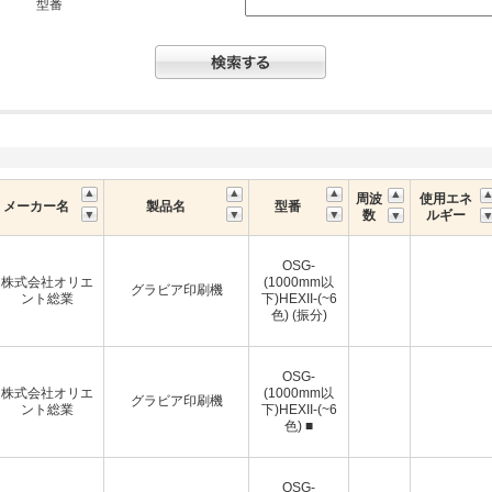
型番
周波
使用エネ
メーカー名
製品名
型番
数
ルギー
OSG-
株式会社オリエ
(1000mm以
グラビア印刷機
ント総業
下)HEXII-(~6
色) (振分)
OSG-
株式会社オリエ
(1000mm以
グラビア印刷機
ント総業
下)HEXII-(~6
色) ■
OSG-