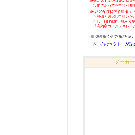
※低炭素工業炉は製品型番
設備であっても申請可能
※令和6年度補正予算 省エ
ら設備を選択し申請いた
但し、(Ⅱ)電化・脱炭
「高効率コージェネレー
(Ⅲ)設備単位型で補助対
その他ＳＩＩが認め
メーカー