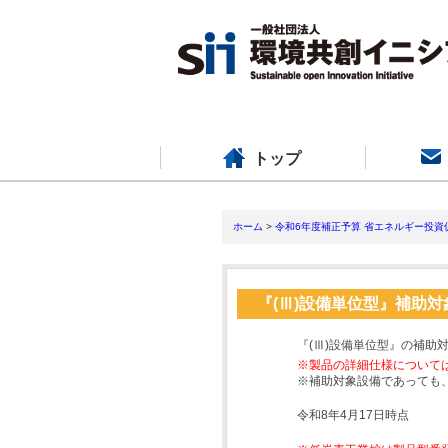
トップ
ホーム
>
令和6年度補正予算 省エネルギー投資
『(Ⅲ)設備単位型』補助
『(Ⅲ)設備単位型』の補助
※製品の詳細仕様について
※補助対象設備であっても
令和8年4月17日時点