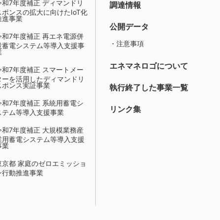
令和7年度補正 ディマンドリ
調達情報
スポンスの拡大に向けたIoT化
推進事業
公開データ
令和7年度補正 再エネ電源併
・注意事項
設蓄電システム等導入支援事
業
エネマネロゴについて
令和7年度補正 スマートメー
ターを活用したディマンドリ
スポンス実証事業
執行終了した事業一覧
令和7年度補正 系統用蓄電シ
リンク集
ステム等導入支援事業
令和7年度補正 大規模業務産
業用蓄電システム等導入支援
事業
東京都 家庭のゼロエミッショ
ン行動推進事業