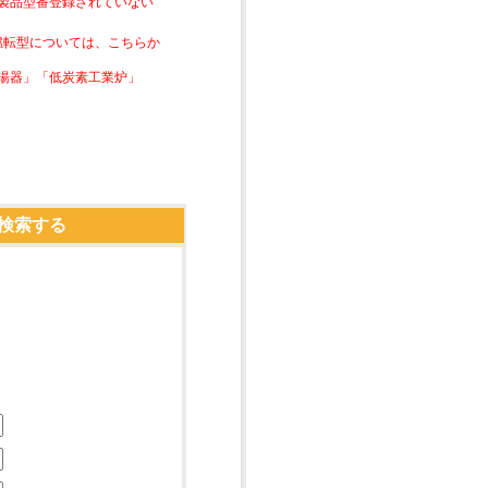
は製品型番登録されていない
素燃転型については、こちらか
湯器」「低炭素工業炉」
検索する