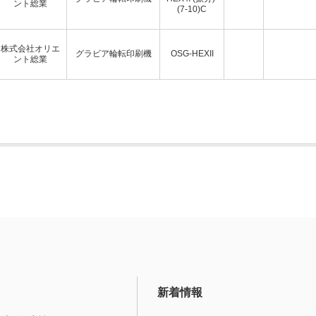
ント総業
(7-10)C
株式会社オリエ
グラビア輪転印刷機
OSG-HEXII
ント総業
新着情報