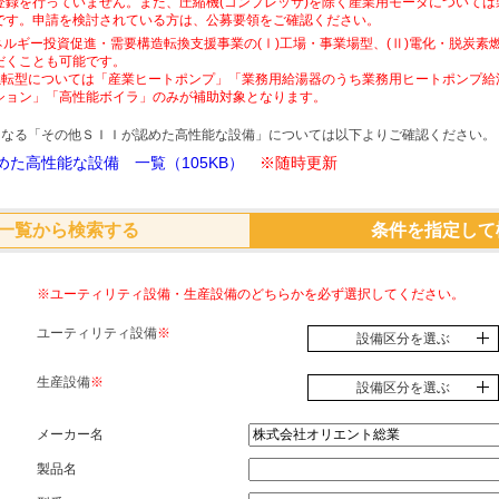
登録を行っていません。また、圧縮機(コンプレッサ)を除く産業用モータについて
です。申請を検討されている方は、公募要領をご確認ください。
ネルギー投資促進・需要構造転換支援事業の(Ⅰ)工場・事業場型、(Ⅱ)電化・脱炭
だくことも可能です。
素燃転型については「産業ヒートポンプ」「業務用給湯器のうち業務用ヒートポンプ給
ション」「高性能ボイラ」のみが補助対象となります。
象となる「その他ＳＩＩが認めた高性能な設備」については以下よりご確認ください。
た高性能な設備 一覧（105KB）
※随時更新
一覧から検索する
条件を指定して
※ユーティリティ設備・生産設備のどちらかを必ず選択してください。
ユーティリティ設備
※
設備区分を選ぶ
生産設備
※
設備区分を選ぶ
メーカー名
製品名