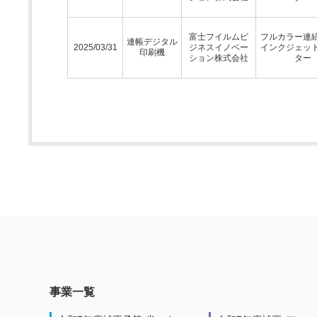
富士フイルムビ
フルカラー連
連帳デジタル
2025/03/31
ジネスイノベー
インクジェッ
印刷機
ション株式会社
ター
事業一覧