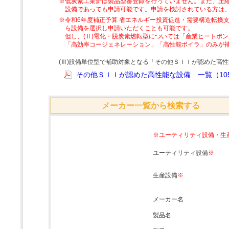
※低炭素工業炉は製品型番登録を行っていません。また、圧縮
設備であっても申請可能です。申請を検討されている方は
※令和6年度補正予算 省エネルギー投資促進・需要構造転換支
ら設備を選択し申請いただくことも可能です。
但し、(Ⅱ)電化・脱炭素燃転型については「産業ヒートポ
「高効率コージェネレーション」「高性能ボイラ」のみが
(Ⅲ)設備単位型で補助対象となる「その他ＳＩＩが認めた高
その他ＳＩＩが認めた高性能な設備 一覧（105
メーカー一覧から検索する
※ユーティリティ設備・生
ユーティリティ設備
※
生産設備
※
メーカー名
製品名