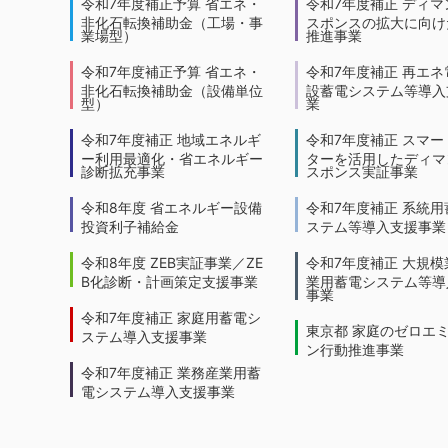
令和7年度補正予算 省エネ・
令和7年度補正 ディマ
非化石転換補助金（工場・事
スポンスの拡大に向けた
業場型）
推進事業
令和7年度補正予算 省エネ・
令和7年度補正 再エネ
非化石転換補助金（設備単位
設蓄電システム等導入
型）
業
令和7年度補正 地域エネルギ
令和7年度補正 スマー
ー利用最適化・省エネルギー
ターを活用したディマ
診断拡充事業
スポンス実証事業
令和8年度 省エネルギー設備
令和7年度補正 系統用
投資利子補給金
ステム等導入支援事業
令和8年度 ZEB実証事業／ZE
令和7年度補正 大規模
B化診断・計画策定支援事業
業用蓄電システム等導
事業
令和7年度補正 家庭用蓄電シ
東京都 家庭のゼロエ
ステム導入支援事業
ン行動推進事業
令和7年度補正 業務産業用蓄
電システム導入支援事業