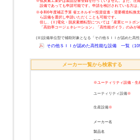
※低炭素工業炉は製品型番登録を行っていません。また、圧縮
設備であっても申請可能です。申請を検討されている方は
※令和6年度補正予算 省エネルギー投資促進・需要構造転換支
ら設備を選択し申請いただくことも可能です。
但し、(Ⅱ)電化・脱炭素燃転型については「産業ヒートポ
「高効率コージェネレーション」「高性能ボイラ」のみが
(Ⅲ)設備単位型で補助対象となる「その他ＳＩＩが認めた高
その他ＳＩＩが認めた高性能な設備 一覧（105
メーカー一覧から検索する
※ユーティリティ設備・生
ユーティリティ設備
※
生産設備
※
メーカー名
製品名