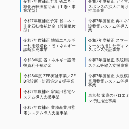
令和7年度補正予算 省エネ・
令和7年度補正 ディマ
非化石転換補助金（工場・事
スポンスの拡大に向けた
業場型）
推進事業
令和7年度補正予算 省エネ・
令和7年度補正 再エネ
非化石転換補助金（設備単位
設蓄電システム等導入
型）
業
令和7年度補正 地域エネルギ
令和7年度補正 スマー
ー利用最適化・省エネルギー
ターを活用したディマ
診断拡充事業
スポンス実証事業
令和8年度 省エネルギー設備
令和7年度補正 系統用
投資利子補給金
ステム等導入支援事業
令和8年度 ZEB実証事業／ZE
令和7年度補正 大規模
B化診断・計画策定支援事業
業用蓄電システム等導
事業
令和7年度補正 家庭用蓄電シ
東京都 家庭のゼロエ
ステム導入支援事業
ン行動推進事業
令和7年度補正 業務産業用蓄
電システム導入支援事業