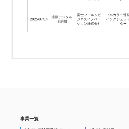
富士フイルムビ
フルカラー連
連帳デジタル
2025/07/14
ジネスイノベー
インクジェッ
印刷機
ション株式会社
ター
事業一覧