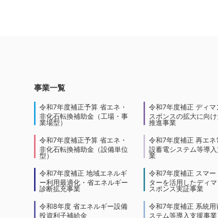
事業一覧
令和7年度補正予算 省エネ・
令和7年度補正 ディマ
非化石転換補助金（工場・事
スポンスの拡大に向けた
業場型）
推進事業
令和7年度補正予算 省エネ・
令和7年度補正 再エネ
非化石転換補助金（設備単位
設蓄電システム等導入
型）
業
令和7年度補正 地域エネルギ
令和7年度補正 スマー
ー利用最適化・省エネルギー
ターを活用したディマ
診断拡充事業
スポンス実証事業
令和8年度 省エネルギー設備
令和7年度補正 系統用
投資利子補給金
ステム等導入支援事業