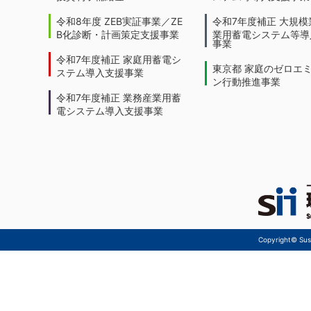
令和8年度 ZEB実証事業／ZE
令和7年度補正 大規模
B化診断・計画策定支援事業
業用蓄電システム等導
事業
令和7年度補正 家庭用蓄電シ
東京都 家庭のゼロエ
ステム導入支援事業
ン行動推進事業
令和7年度補正 業務産業用蓄
電システム導入支援事業
Copyright© Sust