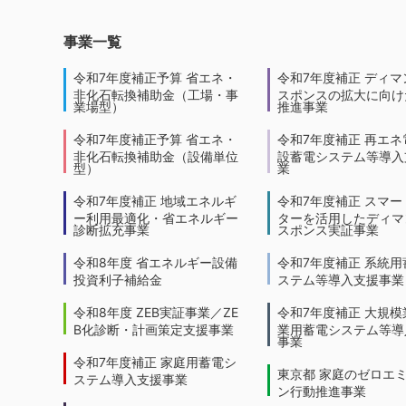
事業一覧
令和7年度補正予算 省エネ・
令和7年度補正 ディマ
非化石転換補助金（工場・事
スポンスの拡大に向けた
業場型）
推進事業
令和7年度補正予算 省エネ・
令和7年度補正 再エネ
非化石転換補助金（設備単位
設蓄電システム等導入
型）
業
令和7年度補正 地域エネルギ
令和7年度補正 スマー
ー利用最適化・省エネルギー
ターを活用したディマ
診断拡充事業
スポンス実証事業
令和8年度 省エネルギー設備
令和7年度補正 系統用
投資利子補給金
ステム等導入支援事業
令和8年度 ZEB実証事業／ZE
令和7年度補正 大規模
B化診断・計画策定支援事業
業用蓄電システム等導
事業
令和7年度補正 家庭用蓄電シ
東京都 家庭のゼロエ
ステム導入支援事業
ン行動推進事業