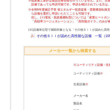
※低炭素工業炉は製品型番登録を行っていません。また、圧縮
設備であっても申請可能です。申請を検討されている方は
※令和6年度補正予算 省エネルギー投資促進・需要構造転換支
ら設備を選択し申請いただくことも可能です。
但し、(Ⅱ)電化・脱炭素燃転型については「産業ヒートポ
「高効率コージェネレーション」「高性能ボイラ」のみが
(Ⅲ)設備単位型で補助対象となる「その他ＳＩＩが認めた高
その他ＳＩＩが認めた高性能な設備 一覧（105
メーカー一覧から検索する
※ユーティリティ設備・生
ユーティリティ設備
※
生産設備
※
メーカー名
製品名