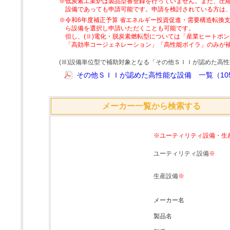
※低炭素工業炉は製品型番登録を行っていません。また、圧縮
設備であっても申請可能です。申請を検討されている方は
※令和6年度補正予算 省エネルギー投資促進・需要構造転換支
ら設備を選択し申請いただくことも可能です。
但し、(Ⅱ)電化・脱炭素燃転型については「産業ヒートポ
「高効率コージェネレーション」「高性能ボイラ」のみが
(Ⅲ)設備単位型で補助対象となる「その他ＳＩＩが認めた高
その他ＳＩＩが認めた高性能な設備 一覧（105
メーカー一覧から検索する
※ユーティリティ設備・生
ユーティリティ設備
※
生産設備
※
メーカー名
製品名