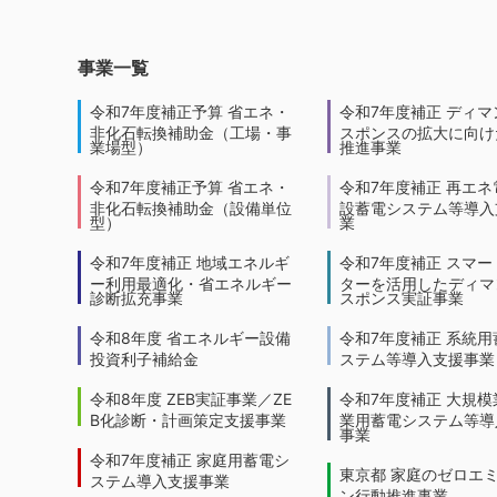
事業一覧
令和7年度補正予算 省エネ・
令和7年度補正 ディマ
非化石転換補助金（工場・事
スポンスの拡大に向けた
業場型）
推進事業
令和7年度補正予算 省エネ・
令和7年度補正 再エネ
非化石転換補助金（設備単位
設蓄電システム等導入
型）
業
令和7年度補正 地域エネルギ
令和7年度補正 スマー
ー利用最適化・省エネルギー
ターを活用したディマ
診断拡充事業
スポンス実証事業
令和8年度 省エネルギー設備
令和7年度補正 系統用
投資利子補給金
ステム等導入支援事業
令和8年度 ZEB実証事業／ZE
令和7年度補正 大規模
B化診断・計画策定支援事業
業用蓄電システム等導
事業
令和7年度補正 家庭用蓄電シ
東京都 家庭のゼロエ
ステム導入支援事業
ン行動推進事業