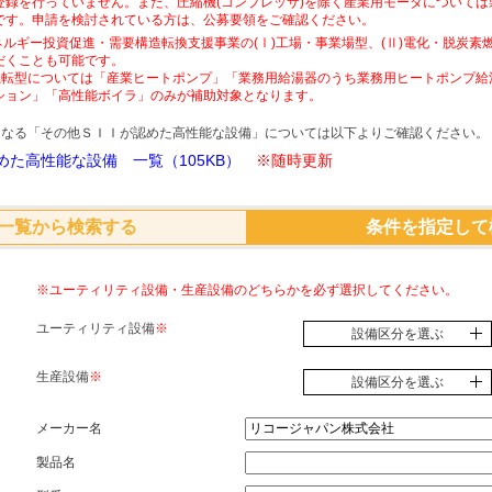
登録を行っていません。また、圧縮機(コンプレッサ)を除く産業用モータについて
です。申請を検討されている方は、公募要領をご確認ください。
ネルギー投資促進・需要構造転換支援事業の(Ⅰ)工場・事業場型、(Ⅱ)電化・脱炭
だくことも可能です。
素燃転型については「産業ヒートポンプ」「業務用給湯器のうち業務用ヒートポンプ給
ション」「高性能ボイラ」のみが補助対象となります。
象となる「その他ＳＩＩが認めた高性能な設備」については以下よりご確認ください。
た高性能な設備 一覧（105KB）
※随時更新
一覧から検索する
条件を指定して
※ユーティリティ設備・生産設備のどちらかを必ず選択してください。
ユーティリティ設備
※
設備区分を選ぶ
生産設備
※
設備区分を選ぶ
メーカー名
製品名