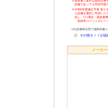
※低炭素工業炉は製品型番
設備であっても申請可能
※令和6年度補正予算 省エ
ら設備を選択し申請いた
但し、(Ⅱ)電化・脱炭
「高効率コージェネレー
(Ⅲ)設備単位型で補助対
その他ＳＩＩが認め
メーカー