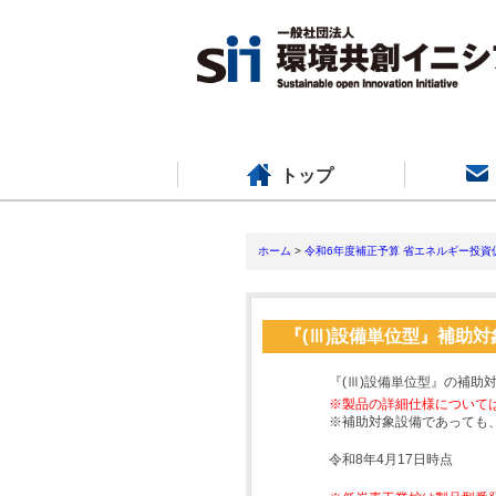
トップ
ホーム
>
令和6年度補正予算 省エネルギー投資
『(Ⅲ)設備単位型』補助
『(Ⅲ)設備単位型』の補助
※製品の詳細仕様について
※補助対象設備であっても
令和8年4月17日時点