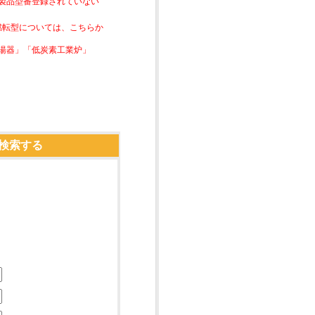
は製品型番登録されていない
素燃転型については、こちらか
湯器」「低炭素工業炉」
検索する