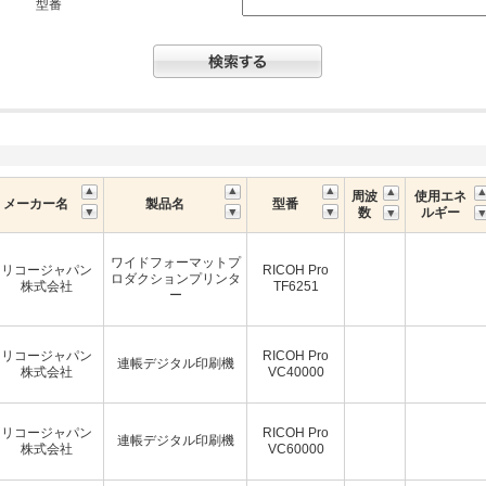
型番
周波
使用エネ
メーカー名
製品名
型番
数
ルギー
ワイドフォーマットプ
リコージャパン
RICOH Pro
ロダクションプリンタ
株式会社
TF6251
ー
リコージャパン
RICOH Pro
連帳デジタル印刷機
株式会社
VC40000
リコージャパン
RICOH Pro
連帳デジタル印刷機
株式会社
VC60000