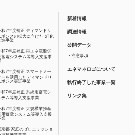
新着情報
令和7年度補正 ディマンドリ
調達情報
スポンスの拡大に向けたIoT化
推進事業
公開データ
令和7年度補正 再エネ電源併
・注意事項
設蓄電システム等導入支援事
業
エネマネロゴについて
令和7年度補正 スマートメー
ターを活用したディマンドリ
スポンス実証事業
執行終了した事業一覧
令和7年度補正 系統用蓄電シ
リンク集
ステム等導入支援事業
令和7年度補正 大規模業務産
業用蓄電システム等導入支援
事業
東京都 家庭のゼロエミッショ
ン行動推進事業