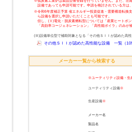
※低炭素工業炉は製品型番登録を行っていません。また、圧縮
設備であっても申請可能です。申請を検討されている方は
※令和6年度補正予算 省エネルギー投資促進・需要構造転換支
ら設備を選択し申請いただくことも可能です。
但し、(Ⅱ)電化・脱炭素燃転型については「産業ヒートポ
「高効率コージェネレーション」「高性能ボイラ」のみが
(Ⅲ)設備単位型で補助対象となる「その他ＳＩＩが認めた高
その他ＳＩＩが認めた高性能な設備 一覧（105
メーカー一覧から検索する
※ユーティリティ設備・生
ユーティリティ設備
※
生産設備
※
メーカー名
製品名