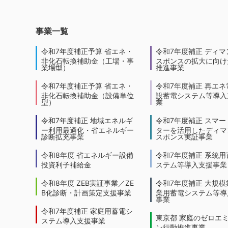
事業一覧
令和7年度補正予算 省エネ・
令和7年度補正 ディマ
非化石転換補助金（工場・事
スポンスの拡大に向けた
業場型）
推進事業
令和7年度補正予算 省エネ・
令和7年度補正 再エネ
非化石転換補助金（設備単位
設蓄電システム等導入
型）
業
令和7年度補正 地域エネルギ
令和7年度補正 スマー
ー利用最適化・省エネルギー
ターを活用したディマ
診断拡充事業
スポンス実証事業
令和8年度 省エネルギー設備
令和7年度補正 系統用
投資利子補給金
ステム等導入支援事業
令和8年度 ZEB実証事業／ZE
令和7年度補正 大規模
B化診断・計画策定支援事業
業用蓄電システム等導
事業
令和7年度補正 家庭用蓄電シ
東京都 家庭のゼロエ
ステム導入支援事業
ン行動推進事業