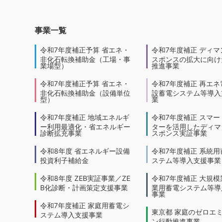
事業一覧
令和7年度補正予算 省エネ・
令和7年度補正 ディマ
非化石転換補助金（工場・事
スポンスの拡大に向けた
業場型）
推進事業
令和7年度補正予算 省エネ・
令和7年度補正 再エネ
非化石転換補助金（設備単位
設蓄電システム等導入
型）
業
令和7年度補正 地域エネルギ
令和7年度補正 スマー
ー利用最適化・省エネルギー
ターを活用したディマ
診断拡充事業
スポンス実証事業
令和8年度 省エネルギー設備
令和7年度補正 系統用
投資利子補給金
ステム等導入支援事業
令和8年度 ZEB実証事業／ZE
令和7年度補正 大規模
B化診断・計画策定支援事業
業用蓄電システム等導
事業
令和7年度補正 家庭用蓄電シ
東京都 家庭のゼロエ
ステム導入支援事業
ン行動推進事業