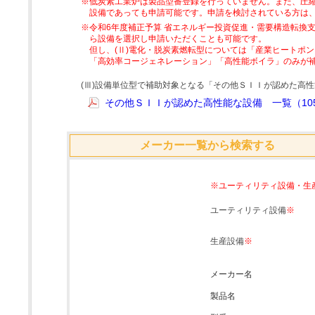
※低炭素工業炉は製品型番登録を行っていません。また、圧縮
設備であっても申請可能です。申請を検討されている方は
※令和6年度補正予算 省エネルギー投資促進・需要構造転換支
ら設備を選択し申請いただくことも可能です。
但し、(Ⅱ)電化・脱炭素燃転型については「産業ヒートポ
「高効率コージェネレーション」「高性能ボイラ」のみが
(Ⅲ)設備単位型で補助対象となる「その他ＳＩＩが認めた高
その他ＳＩＩが認めた高性能な設備 一覧（105
メーカー一覧から検索する
※ユーティリティ設備・生
ユーティリティ設備
※
生産設備
※
メーカー名
製品名