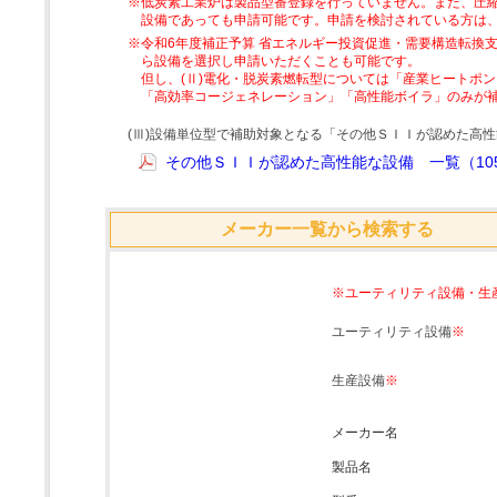
※低炭素工業炉は製品型番登録を行っていません。また、圧縮
設備であっても申請可能です。申請を検討されている方は
※令和6年度補正予算 省エネルギー投資促進・需要構造転換支
ら設備を選択し申請いただくことも可能です。
但し、(Ⅱ)電化・脱炭素燃転型については「産業ヒートポ
「高効率コージェネレーション」「高性能ボイラ」のみが
(Ⅲ)設備単位型で補助対象となる「その他ＳＩＩが認めた高
その他ＳＩＩが認めた高性能な設備 一覧（105
メーカー一覧から検索する
※ユーティリティ設備・生
ユーティリティ設備
※
生産設備
※
メーカー名
製品名