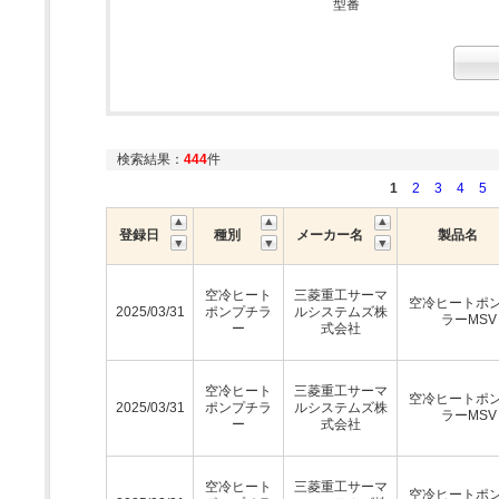
型番
検索結果：
444
件
1
2
3
4
5
登録日
種別
メーカー名
製品名
空冷ヒート
三菱重工サーマ
空冷ヒートポ
2025/03/31
ポンプチラ
ルシステムズ株
ラーMSV
ー
式会社
空冷ヒート
三菱重工サーマ
空冷ヒートポ
2025/03/31
ポンプチラ
ルシステムズ株
ラーMSV
ー
式会社
空冷ヒート
三菱重工サーマ
空冷ヒートポ