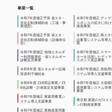
事業一覧
令和7年度補正予算 省エネ・
令和7年度補正 ディマ
非化石転換補助金（工場・事
スポンスの拡大に向けた
業場型）
推進事業
令和7年度補正予算 省エネ・
令和7年度補正 再エネ
非化石転換補助金（設備単位
設蓄電システム等導入
型）
業
令和7年度補正 地域エネルギ
令和7年度補正 スマー
ー利用最適化・省エネルギー
ターを活用したディマ
診断拡充事業
スポンス実証事業
令和8年度 省エネルギー設備
令和7年度補正 系統用
投資利子補給金
ステム等導入支援事業
令和8年度 ZEB実証事業／ZE
令和7年度補正 大規模
B化診断・計画策定支援事業
業用蓄電システム等導
事業
令和7年度補正 家庭用蓄電シ
東京都 家庭のゼロエ
ステム導入支援事業
ン行動推進事業
令和7年度補正 業務産業用蓄