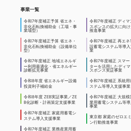
事業一覧
令和7年度補正予算 省エネ・
令和7年度補正 ディマ
非化石転換補助金（工場・事
スポンスの拡大に向けた
業場型）
推進事業
令和7年度補正予算 省エネ・
令和7年度補正 再エネ
非化石転換補助金（設備単位
設蓄電システム等導入
型）
業
令和7年度補正 地域エネルギ
令和7年度補正 スマー
ー利用最適化・省エネルギー
ターを活用したディマ
診断拡充事業
スポンス実証事業
令和8年度 省エネルギー設備
令和7年度補正 系統用
投資利子補給金
ステム等導入支援事業
令和8年度 ZEB実証事業／ZE
令和7年度補正 大規模
B化診断・計画策定支援事業
業用蓄電システム等導
事業
令和7年度補正 家庭用蓄電シ
東京都 家庭のゼロエ
ステム導入支援事業
ン行動推進事業
令和7年度補正 業務産業用蓄