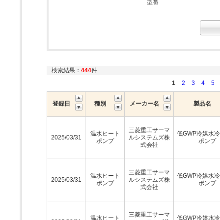
型番
検索結果：
444
件
1
2
3
4
5
登録日
種別
メーカー名
製品名
三菱重工サーマ
温水ヒート
低GWP冷媒水
2025/03/31
ルシステムズ株
ポンプ
ポンプ
式会社
三菱重工サーマ
温水ヒート
低GWP冷媒水
2025/03/31
ルシステムズ株
ポンプ
ポンプ
式会社
三菱重工サーマ
温水ヒート
低GWP冷媒水