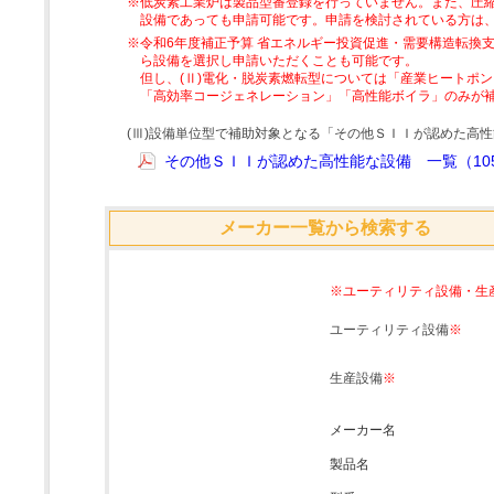
※低炭素工業炉は製品型番登録を行っていません。また、圧縮
設備であっても申請可能です。申請を検討されている方は
※令和6年度補正予算 省エネルギー投資促進・需要構造転換支
ら設備を選択し申請いただくことも可能です。
但し、(Ⅱ)電化・脱炭素燃転型については「産業ヒートポ
「高効率コージェネレーション」「高性能ボイラ」のみが
(Ⅲ)設備単位型で補助対象となる「その他ＳＩＩが認めた高
その他ＳＩＩが認めた高性能な設備 一覧（105
メーカー一覧から検索する
※ユーティリティ設備・生
ユーティリティ設備
※
生産設備
※
メーカー名
製品名