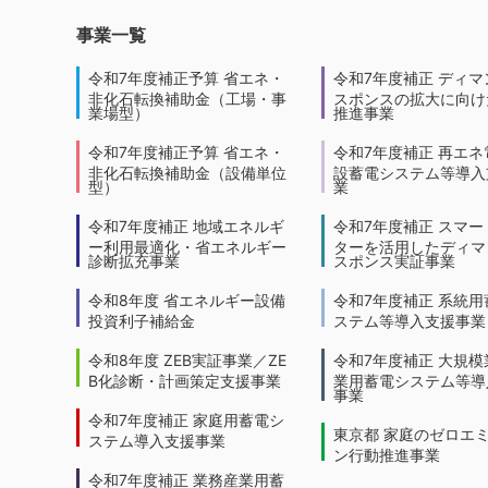
事業一覧
令和7年度補正予算 省エネ・
令和7年度補正 ディマ
非化石転換補助金（工場・事
スポンスの拡大に向けた
業場型）
推進事業
令和7年度補正予算 省エネ・
令和7年度補正 再エネ
非化石転換補助金（設備単位
設蓄電システム等導入
型）
業
令和7年度補正 地域エネルギ
令和7年度補正 スマー
ー利用最適化・省エネルギー
ターを活用したディマ
診断拡充事業
スポンス実証事業
令和8年度 省エネルギー設備
令和7年度補正 系統用
投資利子補給金
ステム等導入支援事業
令和8年度 ZEB実証事業／ZE
令和7年度補正 大規模
B化診断・計画策定支援事業
業用蓄電システム等導
事業
令和7年度補正 家庭用蓄電シ
東京都 家庭のゼロエ
ステム導入支援事業
ン行動推進事業
令和7年度補正 業務産業用蓄