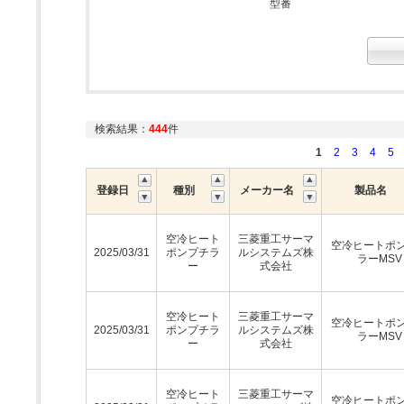
型番
検索結果：
444
件
1
2
3
4
5
登録日
種別
メーカー名
製品名
空冷ヒート
三菱重工サーマ
空冷ヒートポ
2025/03/31
ポンプチラ
ルシステムズ株
ラーMSV
ー
式会社
空冷ヒート
三菱重工サーマ
空冷ヒートポ
2025/03/31
ポンプチラ
ルシステムズ株
ラーMSV
ー
式会社
空冷ヒート
三菱重工サーマ
空冷ヒートポ