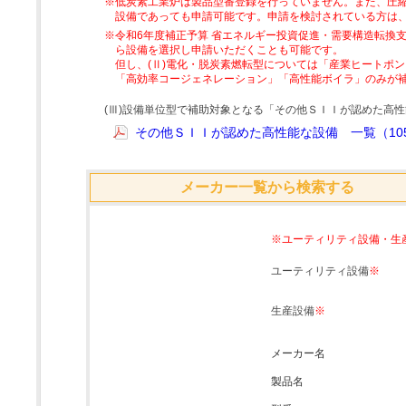
※低炭素工業炉は製品型番登録を行っていません。また、圧縮
設備であっても申請可能です。申請を検討されている方は
※令和6年度補正予算 省エネルギー投資促進・需要構造転換支
ら設備を選択し申請いただくことも可能です。
但し、(Ⅱ)電化・脱炭素燃転型については「産業ヒートポ
「高効率コージェネレーション」「高性能ボイラ」のみが
(Ⅲ)設備単位型で補助対象となる「その他ＳＩＩが認めた高
その他ＳＩＩが認めた高性能な設備 一覧（105
メーカー一覧から検索する
※ユーティリティ設備・生
ユーティリティ設備
※
生産設備
※
メーカー名
製品名