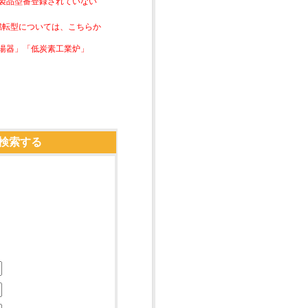
は製品型番登録されていない
素燃転型については、こちらか
湯器」「低炭素工業炉」
検索する