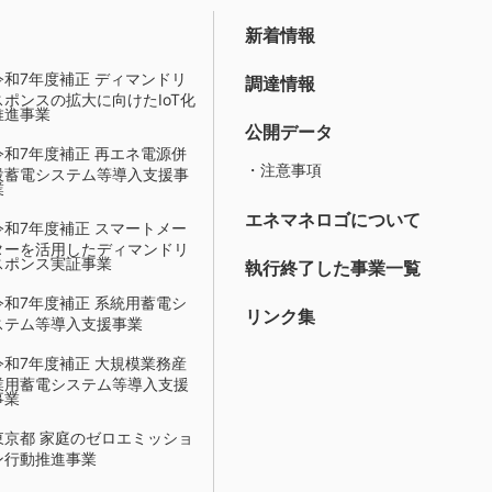
新着情報
令和7年度補正 ディマンドリ
調達情報
スポンスの拡大に向けたIoT化
推進事業
公開データ
令和7年度補正 再エネ電源併
・注意事項
設蓄電システム等導入支援事
業
エネマネロゴについて
令和7年度補正 スマートメー
ターを活用したディマンドリ
スポンス実証事業
執行終了した事業一覧
令和7年度補正 系統用蓄電シ
リンク集
ステム等導入支援事業
令和7年度補正 大規模業務産
業用蓄電システム等導入支援
事業
東京都 家庭のゼロエミッショ
ン行動推進事業