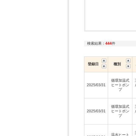
検索結果：
444
件
登録日
種別
循環加温式
2025/03/31
ヒートポン
プ
循環加温式
2025/03/31
ヒートポン
プ
温水ヒート