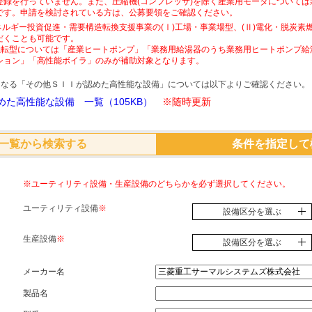
登録を行っていません。また、圧縮機(コンプレッサ)を除く産業用モータについて
です。申請を検討されている方は、公募要領をご確認ください。
ネルギー投資促進・需要構造転換支援事業の(Ⅰ)工場・事業場型、(Ⅱ)電化・脱炭
だくことも可能です。
素燃転型については「産業ヒートポンプ」「業務用給湯器のうち業務用ヒートポンプ給
ション」「高性能ボイラ」のみが補助対象となります。
象となる「その他ＳＩＩが認めた高性能な設備」については以下よりご確認ください。
た高性能な設備 一覧（105KB）
※随時更新
一覧から検索する
条件を指定して
※ユーティリティ設備・生産設備のどちらかを必ず選択してください。
ユーティリティ設備
※
設備区分を選ぶ
生産設備
※
設備区分を選ぶ
メーカー名
製品名