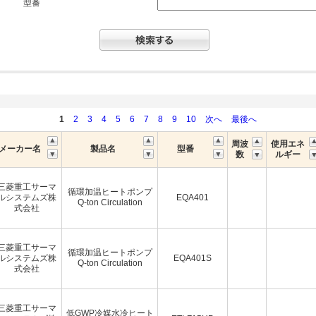
型番
1
2
3
4
5
6
7
8
9
10
次へ
最後へ
周波
使用エネ
メーカー名
製品名
型番
数
ルギー
三菱重工サーマ
循環加温ヒートポンプ
ルシステムズ株
EQA401
Q-ton Circulation
式会社
三菱重工サーマ
循環加温ヒートポンプ
ルシステムズ株
EQA401S
Q-ton Circulation
式会社
三菱重工サーマ
低GWP冷媒水冷ヒート