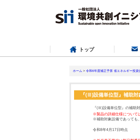
トップ
ホーム
>
令和6年度補正予算 省エネルギー投資
『(Ⅲ)設備単位型』補助
『(Ⅲ)設備単位型』の補助
※製品の詳細仕様について
※補助対象設備であっても
令和8年4月17日時点