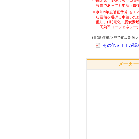
※低炭素工業炉は製品型番
設備であっても申請可能
※令和6年度補正予算 省エ
ら設備を選択し申請いた
但し、(Ⅱ)電化・脱炭
「高効率コージェネレー
(Ⅲ)設備単位型で補助対
その他ＳＩＩが認め
メーカー