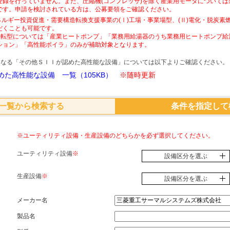
登録を行っていません。また、圧縮機(コンプレッサ)を除く産業用モータについて
です。申請を検討されている方は、公募要領をご確認ください。
ネルギー投資促進・需要構造転換支援事業の(Ⅰ)工場・事業場型、(Ⅱ)電化・脱炭
だくことも可能です。
素燃転型については「産業ヒートポンプ」「業務用給湯器のうち業務用ヒートポンプ給
ション」「高性能ボイラ」のみが補助対象となります。
象となる「その他ＳＩＩが認めた高性能な設備」については以下よりご確認ください。
た高性能な設備 一覧（105KB）
※随時更新
一覧から検索する
条件を指定して
※ユーティリティ設備・生産設備のどちらかを必ず選択してください。
ユーティリティ設備
※
設備区分を選ぶ
生産設備
※
設備区分を選ぶ
メーカー名
製品名