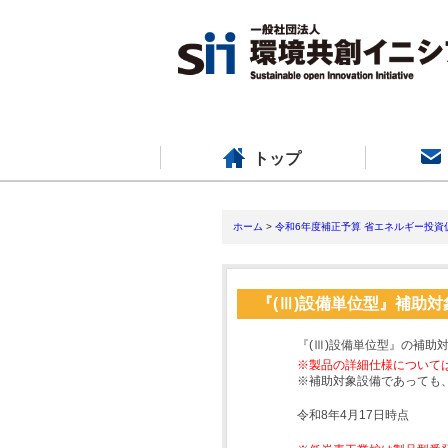
トップ
ホーム
>
令和6年度補正予算 省エネルギー投資
『(Ⅲ)設備単位型』補助
『(Ⅲ)設備単位型』の補助
※製品の詳細仕様について
※補助対象設備であっても
令和8年4月17日時点