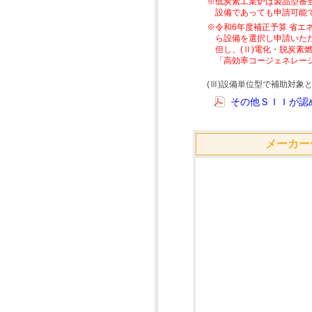
※低炭素工業炉は製品型番
設備であっても申請可能
※令和6年度補正予算 省エ
ら設備を選択し申請いた
但し、(Ⅱ)電化・脱炭
「高効率コージェネレー
(Ⅲ)設備単位型で補助対
その他ＳＩＩが認め
メーカー