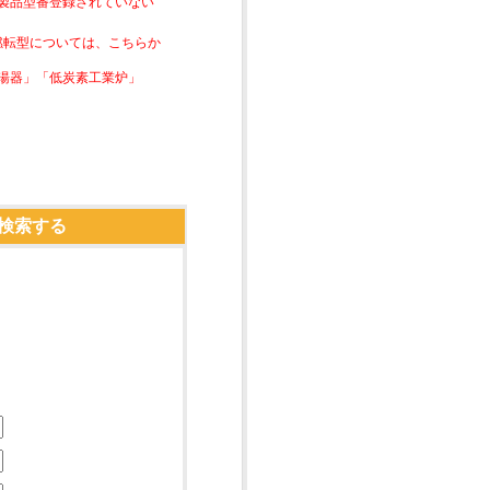
は製品型番登録されていない
素燃転型については、こちらか
湯器」「低炭素工業炉」
検索する