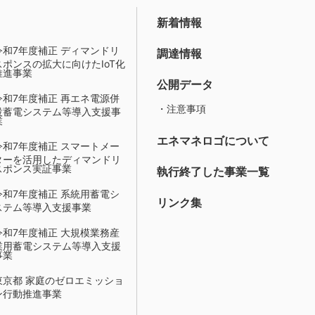
新着情報
令和7年度補正 ディマンドリ
調達情報
スポンスの拡大に向けたIoT化
推進事業
公開データ
令和7年度補正 再エネ電源併
・注意事項
設蓄電システム等導入支援事
業
エネマネロゴについて
令和7年度補正 スマートメー
ターを活用したディマンドリ
スポンス実証事業
執行終了した事業一覧
令和7年度補正 系統用蓄電シ
リンク集
ステム等導入支援事業
令和7年度補正 大規模業務産
業用蓄電システム等導入支援
事業
東京都 家庭のゼロエミッショ
ン行動推進事業