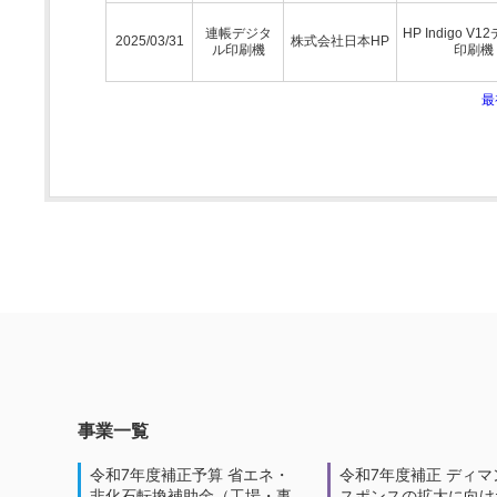
連帳デジタ
HP Indigo V
2025/03/31
株式会社日本HP
ル印刷機
印刷機
最
事業一覧
令和7年度補正予算 省エネ・
令和7年度補正 ディマ
非化石転換補助金（工場・事
スポンスの拡大に向けた