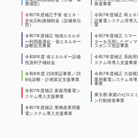
業場型）
推進事業
令和7年度補正予算 省エネ・
令和7年度補正 再エネ
非化石転換補助金（設備単位
設蓄電システム等導入
型）
業
令和7年度補正 地域エネルギ
令和7年度補正 スマー
ー利用最適化・省エネルギー
ターを活用したディマ
診断拡充事業
スポンス実証事業
令和8年度 省エネルギー設備
令和7年度補正 系統用
投資利子補給金
ステム等導入支援事業
令和8年度 ZEB実証事業／ZE
令和7年度補正 大規模
B化診断・計画策定支援事業
業用蓄電システム等導
事業
令和7年度補正 家庭用蓄電シ
東京都 家庭のゼロエ
ステム導入支援事業
ン行動推進事業
令和7年度補正 業務産業用蓄
電システム導入支援事業