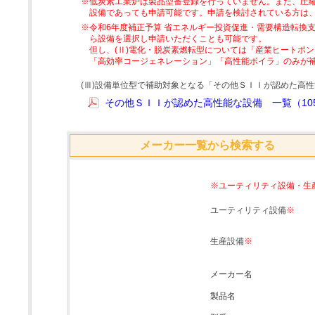
※低炭素工業炉は製品型番登録を行っていません。また、圧縮
設備であっても申請可能です。申請を検討されている方は
※令和6年度補正予算 省エネルギー投資促進・需要構造転換支
ら設備を選択し申請いただくことも可能です。
但し、(Ⅱ)電化・脱炭素燃転型については「産業ヒートポ
「高効率コージェネレーション」「高性能ボイラ」のみが
(Ⅲ)設備単位型で補助対象となる「その他ＳＩＩが認めた高
その他ＳＩＩが認めた高性能な設備 一覧（105
メーカー一覧から検索する
※ユーティリティ設備・生
ユーティリティ設備
※
生産設備
※
メーカー名
製品名