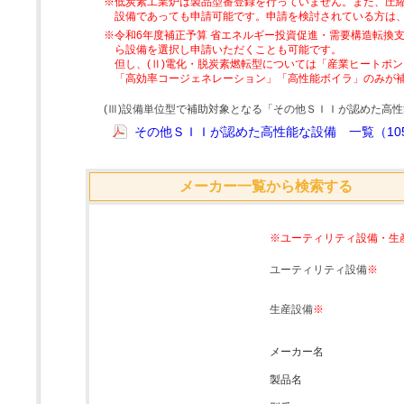
※低炭素工業炉は製品型番登録を行っていません。また、圧縮
設備であっても申請可能です。申請を検討されている方は
※令和6年度補正予算 省エネルギー投資促進・需要構造転換支
ら設備を選択し申請いただくことも可能です。
但し、(Ⅱ)電化・脱炭素燃転型については「産業ヒートポ
「高効率コージェネレーション」「高性能ボイラ」のみが
(Ⅲ)設備単位型で補助対象となる「その他ＳＩＩが認めた高
その他ＳＩＩが認めた高性能な設備 一覧（105
メーカー一覧から検索する
※ユーティリティ設備・生
ユーティリティ設備
※
生産設備
※
メーカー名
製品名