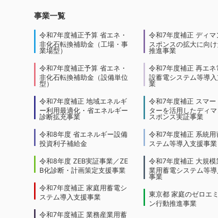
事業一覧
令和7年度補正予算 省エネ・
令和7年度補正 ディマ
非化石転換補助金（工場・事
スポンスの拡大に向けた
業場型）
推進事業
令和7年度補正予算 省エネ・
令和7年度補正 再エネ
非化石転換補助金（設備単位
設蓄電システム等導入
型）
業
令和7年度補正 地域エネルギ
令和7年度補正 スマー
ー利用最適化・省エネルギー
ターを活用したディマ
診断拡充事業
スポンス実証事業
令和8年度 省エネルギー設備
令和7年度補正 系統用
投資利子補給金
ステム等導入支援事業
令和8年度 ZEB実証事業／ZE
令和7年度補正 大規模
B化診断・計画策定支援事業
業用蓄電システム等導
事業
令和7年度補正 家庭用蓄電シ
東京都 家庭のゼロエ
ステム導入支援事業
ン行動推進事業
令和7年度補正 業務産業用蓄