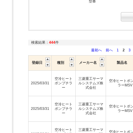
型番
検索結果：
444
件
最初へ
前へ
1
2
3
登録日
種別
メーカー名
製品名
空冷ヒート
三菱重工サーマ
空冷ヒートポ
2025/03/31
ポンプチラ
ルシステムズ株
ラーMSV
ー
式会社
空冷ヒート
三菱重工サーマ
空冷ヒートポ
2025/03/31
ポンプチラ
ルシステムズ株
ラーMSV
ー
式会社
空冷ヒート
三菱重工サーマ
空冷ヒートポ