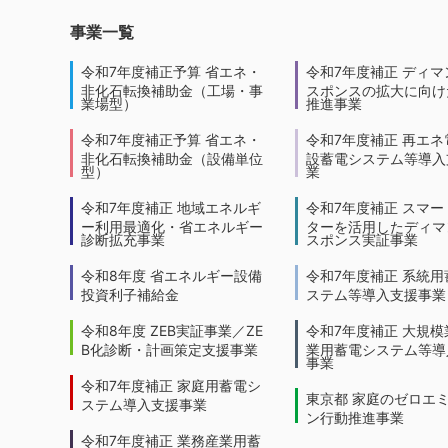
事業一覧
令和7年度補正予算 省エネ・
令和7年度補正 ディマ
非化石転換補助金（工場・事
スポンスの拡大に向けた
業場型）
推進事業
令和7年度補正予算 省エネ・
令和7年度補正 再エネ
非化石転換補助金（設備単位
設蓄電システム等導入
型）
業
令和7年度補正 地域エネルギ
令和7年度補正 スマー
ー利用最適化・省エネルギー
ターを活用したディマ
診断拡充事業
スポンス実証事業
令和8年度 省エネルギー設備
令和7年度補正 系統用
投資利子補給金
ステム等導入支援事業
令和8年度 ZEB実証事業／ZE
令和7年度補正 大規模
B化診断・計画策定支援事業
業用蓄電システム等導
事業
令和7年度補正 家庭用蓄電シ
東京都 家庭のゼロエ
ステム導入支援事業
ン行動推進事業
令和7年度補正 業務産業用蓄