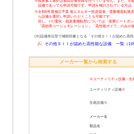
※低炭素工業炉は製品型番登録を行っていません。また、圧縮
設備であっても申請可能です。申請を検討されている方は
※令和6年度補正予算 省エネルギー投資促進・需要構造転換支
ら設備を選択し申請いただくことも可能です。
但し、(Ⅱ)電化・脱炭素燃転型については「産業ヒートポ
「高効率コージェネレーション」「高性能ボイラ」のみが
(Ⅲ)設備単位型で補助対象となる「その他ＳＩＩが認めた高
その他ＳＩＩが認めた高性能な設備 一覧（105
メーカー一覧から検索する
※ユーティリティ設備・生
ユーティリティ設備
※
生産設備
※
メーカー名
製品名