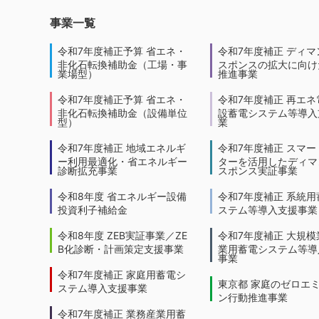
事業一覧
令和7年度補正予算 省エネ・
令和7年度補正 ディマ
非化石転換補助金（工場・事
スポンスの拡大に向けた
業場型）
推進事業
令和7年度補正予算 省エネ・
令和7年度補正 再エネ
非化石転換補助金（設備単位
設蓄電システム等導入
型）
業
令和7年度補正 地域エネルギ
令和7年度補正 スマー
ー利用最適化・省エネルギー
ターを活用したディマ
診断拡充事業
スポンス実証事業
令和8年度 省エネルギー設備
令和7年度補正 系統用
投資利子補給金
ステム等導入支援事業
令和8年度 ZEB実証事業／ZE
令和7年度補正 大規模
B化診断・計画策定支援事業
業用蓄電システム等導
事業
令和7年度補正 家庭用蓄電シ
東京都 家庭のゼロエ
ステム導入支援事業
ン行動推進事業
令和7年度補正 業務産業用蓄