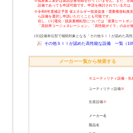
※低炭素工業炉は製品型番登録を行っていません。また、圧縮
設備であっても申請可能です。申請を検討されている方は
※令和6年度補正予算 省エネルギー投資促進・需要構造転換支
ら設備を選択し申請いただくことも可能です。
但し、(Ⅱ)電化・脱炭素燃転型については「産業ヒートポ
「高効率コージェネレーション」「高性能ボイラ」のみが
(Ⅲ)設備単位型で補助対象となる「その他ＳＩＩが認めた高
その他ＳＩＩが認めた高性能な設備 一覧（105
メーカー一覧から検索する
※ユーティリティ設備・生
ユーティリティ設備
※
生産設備
※
メーカー名
製品名