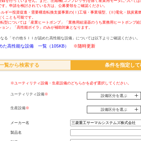
登録を行っていません。また、圧縮機(コンプレッサ)を除く産業用モータについて
です。申請を検討されている方は、公募要領をご確認ください。
ネルギー投資促進・需要構造転換支援事業の(Ⅰ)工場・事業場型、(Ⅱ)電化・脱炭
だくことも可能です。
素燃転型については「産業ヒートポンプ」「業務用給湯器のうち業務用ヒートポンプ給
ション」「高性能ボイラ」のみが補助対象となります。
象となる「その他ＳＩＩが認めた高性能な設備」については以下よりご確認ください。
た高性能な設備 一覧（105KB）
※随時更新
一覧から検索する
条件を指定して
※ユーティリティ設備・生産設備のどちらかを必ず選択してください。
ユーティリティ設備
※
設備区分を選ぶ
生産設備
※
設備区分を選ぶ
メーカー名
製品名