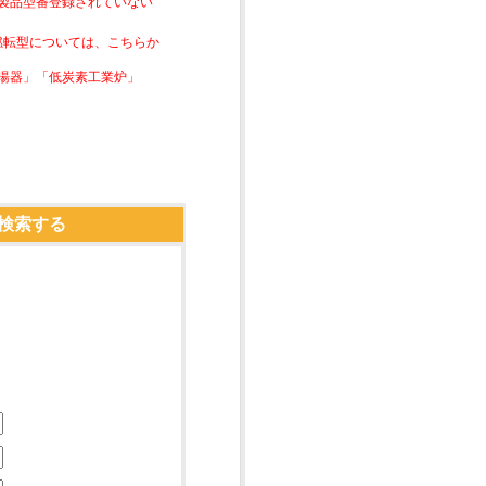
は製品型番登録されていない
素燃転型については、こちらか
湯器」「低炭素工業炉」
検索する