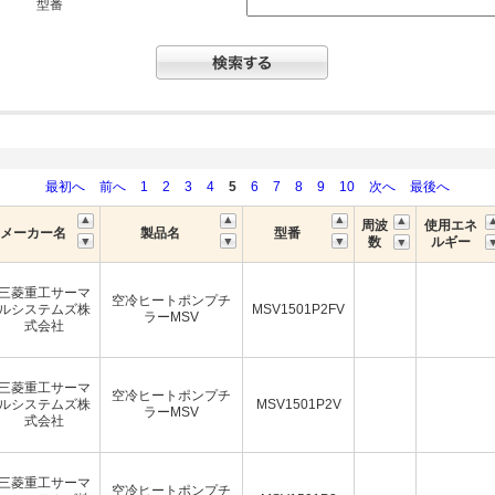
型番
最初へ
前へ
1
2
3
4
5
6
7
8
9
10
次へ
最後へ
周波
使用エネ
メーカー名
製品名
型番
数
ルギー
三菱重工サーマ
空冷ヒートポンプチ
ルシステムズ株
MSV1501P2FV
ラーMSV
式会社
三菱重工サーマ
空冷ヒートポンプチ
ルシステムズ株
MSV1501P2V
ラーMSV
式会社
三菱重工サーマ
空冷ヒートポンプチ