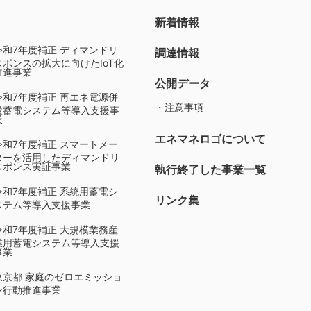
新着情報
令和7年度補正 ディマンドリ
調達情報
スポンスの拡大に向けたIoT化
推進事業
公開データ
令和7年度補正 再エネ電源併
・注意事項
設蓄電システム等導入支援事
業
エネマネロゴについて
令和7年度補正 スマートメー
ターを活用したディマンドリ
スポンス実証事業
執行終了した事業一覧
令和7年度補正 系統用蓄電シ
リンク集
ステム等導入支援事業
令和7年度補正 大規模業務産
業用蓄電システム等導入支援
事業
東京都 家庭のゼロエミッショ
ン行動推進事業