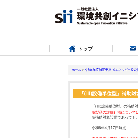
トップ
ホーム
>
令和6年度補正予算 省エネルギー投資
『(Ⅲ)設備単位型』補助
『(Ⅲ)設備単位型』の補助
※製品の詳細仕様について
※補助対象設備であっても
令和8年4月17日時点