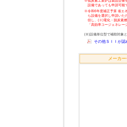
※低炭素工業炉は製品型番
設備であっても申請可能
※令和6年度補正予算 省エ
ら設備を選択し申請いた
但し、(Ⅱ)電化・脱炭
「高効率コージェネレー
(Ⅲ)設備単位型で補助対
その他ＳＩＩが認め
メーカー