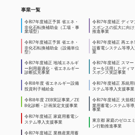
事業一覧
令和7年度補正予算 省エネ・
令和7年度補正 ディマ
非化石転換補助金（工場・事
スポンスの拡大に向けた
業場型）
推進事業
令和7年度補正予算 省エネ・
令和7年度補正 再エネ
非化石転換補助金（設備単位
設蓄電システム等導入
型）
業
令和7年度補正 地域エネルギ
令和7年度補正 スマー
ー利用最適化・省エネルギー
ターを活用したディマ
診断拡充事業
スポンス実証事業
令和8年度 省エネルギー設備
令和7年度補正 系統用
投資利子補給金
ステム等導入支援事業
令和8年度 ZEB実証事業／ZE
令和7年度補正 大規模
B化診断・計画策定支援事業
業用蓄電システム等導
事業
令和7年度補正 家庭用蓄電シ
東京都 家庭のゼロエ
ステム導入支援事業
ン行動推進事業
令和7年度補正 業務産業用蓄