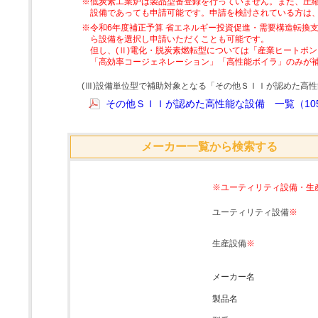
※低炭素工業炉は製品型番登録を行っていません。また、圧縮
設備であっても申請可能です。申請を検討されている方は
※令和6年度補正予算 省エネルギー投資促進・需要構造転換支
ら設備を選択し申請いただくことも可能です。
但し、(Ⅱ)電化・脱炭素燃転型については「産業ヒートポ
「高効率コージェネレーション」「高性能ボイラ」のみが
(Ⅲ)設備単位型で補助対象となる「その他ＳＩＩが認めた高
その他ＳＩＩが認めた高性能な設備 一覧（105
メーカー一覧から検索する
※ユーティリティ設備・生
ユーティリティ設備
※
生産設備
※
メーカー名
製品名