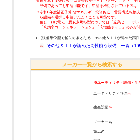
※低炭素工業炉は製品型番登録を行っていません。また、圧縮
設備であっても申請可能です。申請を検討されている方は
※令和6年度補正予算 省エネルギー投資促進・需要構造転換支
ら設備を選択し申請いただくことも可能です。
但し、(Ⅱ)電化・脱炭素燃転型については「産業ヒートポ
「高効率コージェネレーション」「高性能ボイラ」のみが
(Ⅲ)設備単位型で補助対象となる「その他ＳＩＩが認めた高
その他ＳＩＩが認めた高性能な設備 一覧（105
メーカー一覧から検索する
※ユーティリティ設備・生
ユーティリティ設備
※
生産設備
※
メーカー名
製品名