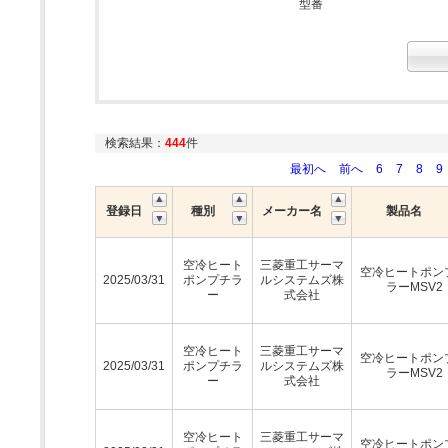
型番
検索結果：
444
件
最初へ
前へ
6
7
8
9
登録日
種別
メーカー名
製品名
空冷ヒート
三菱重工サーマ
空冷ヒートポン
2025/03/31
ポンプチラ
ルシステムズ株
ラーMSV2
ー
式会社
空冷ヒート
三菱重工サーマ
空冷ヒートポン
2025/03/31
ポンプチラ
ルシステムズ株
ラーMSV2
ー
式会社
空冷ヒート
三菱重工サーマ
空冷ヒートポン