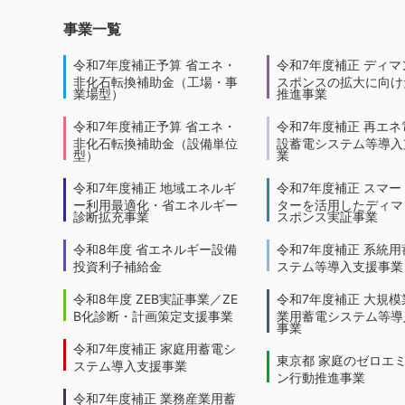
事業一覧
令和7年度補正予算 省エネ・
令和7年度補正 ディマ
非化石転換補助金（工場・事
スポンスの拡大に向けた
業場型）
推進事業
令和7年度補正予算 省エネ・
令和7年度補正 再エネ
非化石転換補助金（設備単位
設蓄電システム等導入
型）
業
令和7年度補正 地域エネルギ
令和7年度補正 スマー
ー利用最適化・省エネルギー
ターを活用したディマ
診断拡充事業
スポンス実証事業
令和8年度 省エネルギー設備
令和7年度補正 系統用
投資利子補給金
ステム等導入支援事業
令和8年度 ZEB実証事業／ZE
令和7年度補正 大規模
B化診断・計画策定支援事業
業用蓄電システム等導
事業
令和7年度補正 家庭用蓄電シ
東京都 家庭のゼロエ
ステム導入支援事業
ン行動推進事業
令和7年度補正 業務産業用蓄