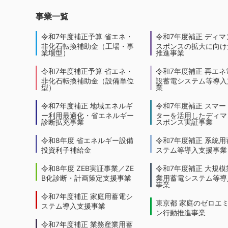
事業一覧
令和7年度補正予算 省エネ・
令和7年度補正 ディマ
非化石転換補助金（工場・事
スポンスの拡大に向けた
業場型）
推進事業
令和7年度補正予算 省エネ・
令和7年度補正 再エネ
非化石転換補助金（設備単位
設蓄電システム等導入
型）
業
令和7年度補正 地域エネルギ
令和7年度補正 スマー
ー利用最適化・省エネルギー
ターを活用したディマ
診断拡充事業
スポンス実証事業
令和8年度 省エネルギー設備
令和7年度補正 系統用
投資利子補給金
ステム等導入支援事業
令和8年度 ZEB実証事業／ZE
令和7年度補正 大規模
B化診断・計画策定支援事業
業用蓄電システム等導
事業
令和7年度補正 家庭用蓄電シ
東京都 家庭のゼロエ
ステム導入支援事業
ン行動推進事業
令和7年度補正 業務産業用蓄