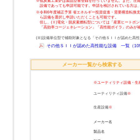
※低炭素工業炉は製品型番登録を行っていません。また、圧縮
設備であっても申請可能です。申請を検討されている方は
※令和6年度補正予算 省エネルギー投資促進・需要構造転換支
ら設備を選択し申請いただくことも可能です。
但し、(Ⅱ)電化・脱炭素燃転型については「産業ヒートポ
「高効率コージェネレーション」「高性能ボイラ」のみが
(Ⅲ)設備単位型で補助対象となる「その他ＳＩＩが認めた高
その他ＳＩＩが認めた高性能な設備 一覧（105
メーカー一覧から検索する
※ユーティリティ設備・生
ユーティリティ設備
※
生産設備
※
メーカー名
製品名