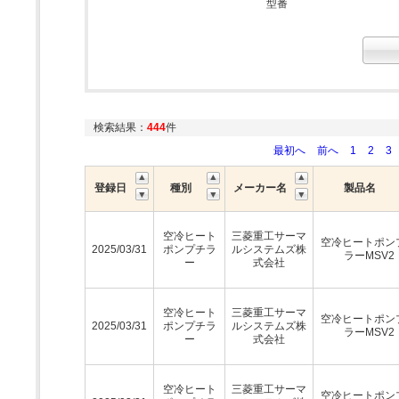
型番
検索結果：
444
件
最初へ
前へ
1
2
3
登録日
種別
メーカー名
製品名
空冷ヒート
三菱重工サーマ
空冷ヒートポン
2025/03/31
ポンプチラ
ルシステムズ株
ラーMSV2
ー
式会社
空冷ヒート
三菱重工サーマ
空冷ヒートポン
2025/03/31
ポンプチラ
ルシステムズ株
ラーMSV2
ー
式会社
空冷ヒート
三菱重工サーマ
空冷ヒートポン