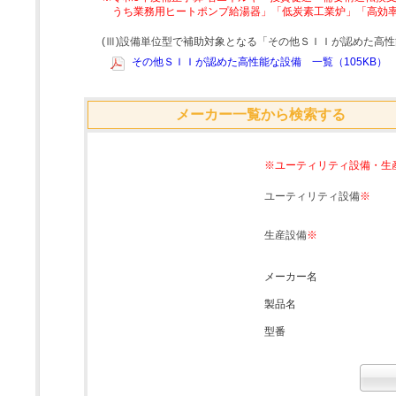
うち業務用ヒートポンプ給湯器」「低炭素工業炉」「高効
(Ⅲ)設備単位型で補助対象となる「その他ＳＩＩが認めた高
その他ＳＩＩが認めた高性能な設備 一覧（105KB）
メーカー一覧から検索する
※ユーティリティ設備・生
ユーティリティ設備
※
生産設備
※
メーカー名
製品名
型番