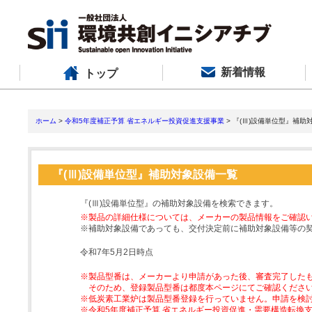
新着情報
トップ
ホーム
>
令和5年度補正予算 省エネルギー投資促進支援事業
> 『(Ⅲ)設備単位型』補助
『(Ⅲ)設備単位型』補助対象設備一覧
『(Ⅲ)設備単位型』の補助対象設備を検索できます。
※製品の詳細仕様については、メーカーの製品情報をご確認
※補助対象設備であっても、交付決定前に補助対象設備等の
令和7年5月2日時点
※製品型番は、メーカーより申請があった後、審査完了した
そのため、登録製品型番は都度本ページにてご確認くださ
※低炭素工業炉は製品型番登録を行っていません。申請を検
※令和5年度補正予算 省エネルギー投資促進・需要構造転換