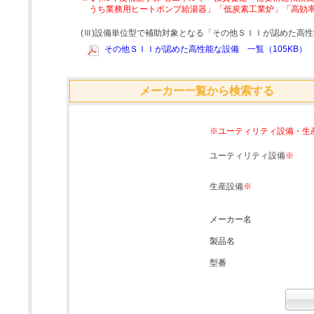
うち業務用ヒートポンプ給湯器」「低炭素工業炉」「高効
(Ⅲ)設備単位型で補助対象となる「その他ＳＩＩが認めた高
その他ＳＩＩが認めた高性能な設備 一覧（105KB）
メーカー一覧から検索する
※ユーティリティ設備・生
ユーティリティ設備
※
生産設備
※
メーカー名
製品名
型番