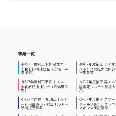
事業一覧
令和7年度補正予算 省エネ・
令和7年度補正 ディマ
非化石転換補助金（工場・事
スポンスの拡大に向けた
業場型）
推進事業
令和7年度補正予算 省エネ・
令和7年度補正 再エネ
非化石転換補助金（設備単位
設蓄電システム等導入
型）
業
令和7年度補正 地域エネルギ
令和7年度補正 スマー
ー利用最適化・省エネルギー
ターを活用したディマ
診断拡充事業
スポンス実証事業