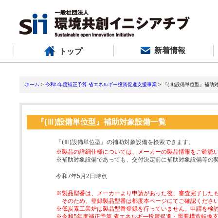
新着情報
トップ
ホーム
>
令和5年度補正予算 省エネルギー投資促進支援事業
> 『(Ⅲ)設備単位型』補助
『(Ⅲ)設備単位型』補助対象設備一覧
『(Ⅲ)設備単位型』の補助対象設備を検索できます。
※製品の詳細仕様については、メーカーの製品情報をご確認
※補助対象設備であっても、交付決定前に補助対象設備等の
令和7年5月2日時点
※製品型番は、メーカーより申請があった後、審査完了した
そのため、登録製品型番は都度本ページにてご確認くださ
※低炭素工業炉は製品型番登録を行っていません。申請を検
※令和5年度補正予算 省エネルギー投資促進・需要構造転換