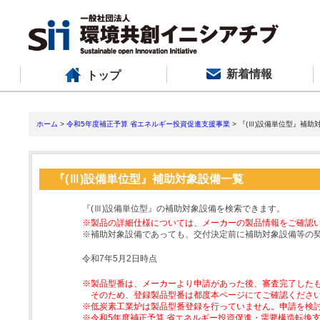
新着情報
トップ
ホーム
>
令和5年度補正予算 省エネルギー投資促進支援事業
> 『(Ⅲ)設備単位型』補助
『(Ⅲ)設備単位型』補助対象設備一覧
『(Ⅲ)設備単位型』の補助対象設備を検索できます。
※製品の詳細仕様については、メーカーの製品情報をご確認
※補助対象設備であっても、交付決定前に補助対象設備等の
令和7年5月2日時点
※製品型番は、メーカーより申請があった後、審査完了した
そのため、登録製品型番は都度本ページにてご確認くださ
※低炭素工業炉は製品型番登録を行っていません。申請を検
※令和5年度補正予算 省エネルギー投資促進・需要構造転換