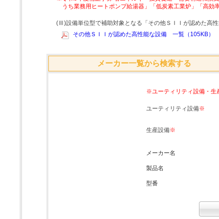
うち業務用ヒートポンプ給湯器」「低炭素工業炉」「高効
(Ⅲ)設備単位型で補助対象となる「その他ＳＩＩが認めた高
その他ＳＩＩが認めた高性能な設備 一覧（105KB）
メーカー一覧から検索する
※ユーティリティ設備・生
ユーティリティ設備
※
生産設備
※
メーカー名
製品名
型番