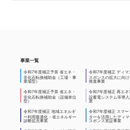
事業一覧
令和7年度補正予算 省エネ・
令和7年度補正 ディマ
非化石転換補助金（工場・事
スポンスの拡大に向けた
業場型）
推進事業
令和7年度補正予算 省エネ・
令和7年度補正 再エネ
非化石転換補助金（設備単位
設蓄電システム等導入
型）
業
令和7年度補正 地域エネルギ
令和7年度補正 スマー
ー利用最適化・省エネルギー
ターを活用したディマ
診断拡充事業
スポンス実証事業