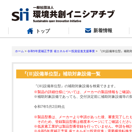
新着情報
トップ
ホーム
>
令和5年度補正予算 省エネルギー投資促進支援事業
> 『(Ⅲ)設備単位型』補助
『(Ⅲ)設備単位型』補助対象設備一覧
『(Ⅲ)設備単位型』の補助対象設備を検索できます。
※製品の詳細仕様については、メーカーの製品情報をご確認
※補助対象設備であっても、交付決定前に補助対象設備等の
令和7年5月2日時点
※製品型番は、メーカーより申請があった後、審査完了した
そのため、登録製品型番は都度本ページにてご確認くださ
※低炭素工業炉は製品型番登録を行っていません。申請を検
※令和5年度補正予算 省エネルギー投資促進・需要構造転換