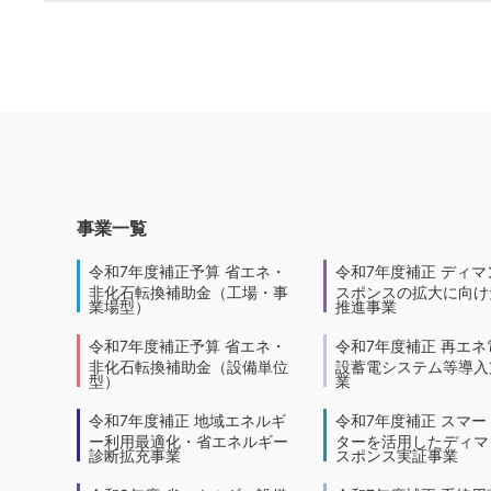
事業一覧
令和7年度補正予算 省エネ・
令和7年度補正 ディマ
非化石転換補助金（工場・事
スポンスの拡大に向けた
業場型）
推進事業
令和7年度補正予算 省エネ・
令和7年度補正 再エネ
非化石転換補助金（設備単位
設蓄電システム等導入
型）
業
令和7年度補正 地域エネルギ
令和7年度補正 スマー
ー利用最適化・省エネルギー
ターを活用したディマ
診断拡充事業
スポンス実証事業