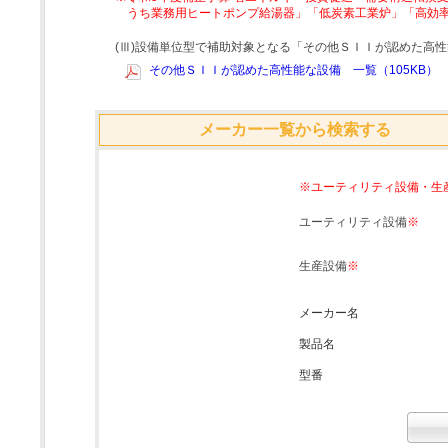
うち業務用ヒートポンプ給湯器」「低炭素工業炉」「高効
(Ⅲ)設備単位型で補助対象となる「その他ＳＩＩが認めた高
その他ＳＩＩが認めた高性能な設備 一覧（105KB）
メーカー一覧から検索する
※ユーティリティ設備・生
ユーティリティ設備
※
生産設備
※
メーカー名
製品名
型番