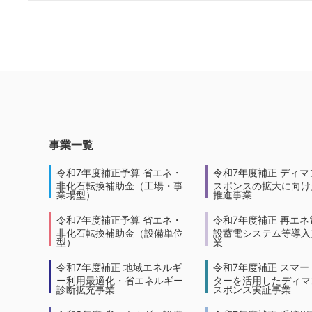
事業一覧
令和7年度補正予算 省エネ・
令和7年度補正 ディマ
非化石転換補助金（工場・事
スポンスの拡大に向けた
業場型）
推進事業
令和7年度補正予算 省エネ・
令和7年度補正 再エネ
非化石転換補助金（設備単位
設蓄電システム等導入
型）
業
令和7年度補正 地域エネルギ
令和7年度補正 スマー
ー利用最適化・省エネルギー
ターを活用したディマ
診断拡充事業
スポンス実証事業