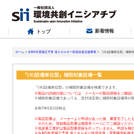
新着情報
トップ
ホーム
>
令和5年度補正予算 省エネルギー投資促進支援事業
> 『(Ⅲ)設備単位型』補助
『(Ⅲ)設備単位型』補助対象設備一覧
『(Ⅲ)設備単位型』の補助対象設備を検索できます。
※製品の詳細仕様については、メーカーの製品情報をご確認
※補助対象設備であっても、交付決定前に補助対象設備等の
令和7年5月2日時点
※製品型番は、メーカーより申請があった後、審査完了した
そのため、登録製品型番は都度本ページにてご確認くださ
※低炭素工業炉は製品型番登録を行っていません。申請を検
※令和5年度補正予算 省エネルギー投資促進・需要構造転換