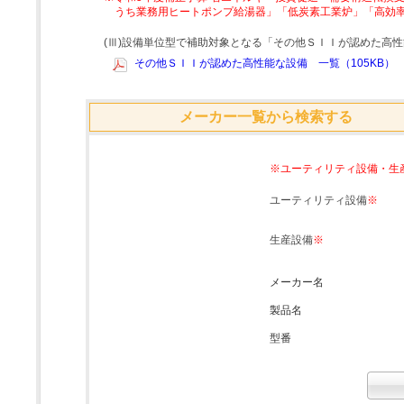
うち業務用ヒートポンプ給湯器」「低炭素工業炉」「高効
(Ⅲ)設備単位型で補助対象となる「その他ＳＩＩが認めた高
その他ＳＩＩが認めた高性能な設備 一覧（105KB）
メーカー一覧から検索する
※ユーティリティ設備・生
ユーティリティ設備
※
生産設備
※
メーカー名
製品名
型番