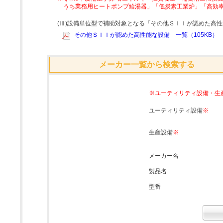
うち業務用ヒートポンプ給湯器」「低炭素工業炉」「高効
(Ⅲ)設備単位型で補助対象となる「その他ＳＩＩが認めた高
その他ＳＩＩが認めた高性能な設備 一覧（105KB）
メーカー一覧から検索する
※ユーティリティ設備・生
ユーティリティ設備
※
生産設備
※
メーカー名
製品名
型番