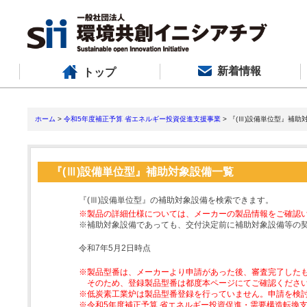
新着情報
トップ
ホーム
>
令和5年度補正予算 省エネルギー投資促進支援事業
> 『(Ⅲ)設備単位型』補助
『(Ⅲ)設備単位型』補助対象設備一覧
『(Ⅲ)設備単位型』の補助対象設備を検索できます。
※製品の詳細仕様については、メーカーの製品情報をご確認
※補助対象設備であっても、交付決定前に補助対象設備等の
令和7年5月2日時点
※製品型番は、メーカーより申請があった後、審査完了した
そのため、登録製品型番は都度本ページにてご確認くださ
※低炭素工業炉は製品型番登録を行っていません。申請を検
※令和5年度補正予算 省エネルギー投資促進・需要構造転換