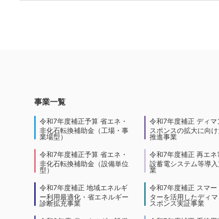
事業一覧
令和7年度補正予算 省エネ・
令和7年度補正 ディマ
非化石転換補助金（工場・事
スポンスの拡大に向けた
業場型）
推進事業
令和7年度補正予算 省エネ・
令和7年度補正 再エネ
非化石転換補助金（設備単位
設蓄電システム等導入
型）
業
令和7年度補正 地域エネルギ
令和7年度補正 スマー
ー利用最適化・省エネルギー
ターを活用したディマ
診断拡充事業
スポンス実証事業