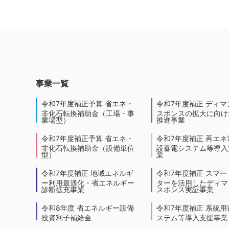
事業一覧
令和7年度補正予算 省エネ・
令和7年度補正 ディマ
非化石転換補助金（工場・事
スポンスの拡大に向けた
業場型）
推進事業
令和7年度補正予算 省エネ・
令和7年度補正 再エネ
非化石転換補助金（設備単位
設蓄電システム等導入
型）
業
令和7年度補正 地域エネルギ
令和7年度補正 スマー
ー利用最適化・省エネルギー
ターを活用したディマ
診断拡充事業
スポンス実証事業
令和8年度 省エネルギー設備
令和7年度補正 系統用
投資利子補給金
ステム等導入支援事業