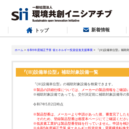
新着情報
トップ
ホーム
>
令和5年度補正予算 省エネルギー投資促進支援事業
> 『(Ⅲ)設備単位型』補助
『(Ⅲ)設備単位型』補助対象設備一覧
『(Ⅲ)設備単位型』の補助対象設備を検索できます。
※製品の詳細仕様については、メーカーの製品情報をご確認
※補助対象設備であっても、交付決定前に補助対象設備等の
令和7年5月2日時点
※製品型番は、メーカーより申請があった後、審査完了した
そのため、登録製品型番は都度本ページにてご確認くださ
※低炭素工業炉は製品型番登録を行っていません。申請を検
※令和5年度補正予算 省エネルギー投資促進・需要構造転換