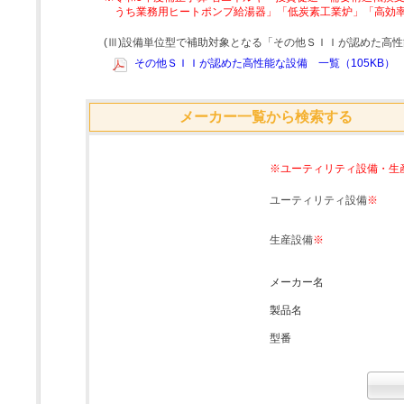
うち業務用ヒートポンプ給湯器」「低炭素工業炉」「高効
(Ⅲ)設備単位型で補助対象となる「その他ＳＩＩが認めた高
その他ＳＩＩが認めた高性能な設備 一覧（105KB）
メーカー一覧から検索する
※ユーティリティ設備・生
ユーティリティ設備
※
生産設備
※
メーカー名
製品名
型番