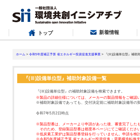
新着情報
トップ
ホーム
>
令和5年度補正予算 省エネルギー投資促進支援事業
> 『(Ⅲ)設備単位型』補助
『(Ⅲ)設備単位型』補助対象設備一覧
『(Ⅲ)設備単位型』の補助対象設備を検索できます。
※製品の詳細仕様については、メーカーの製品情報をご確認
※補助対象設備であっても、交付決定前に補助対象設備等の
令和7年5月2日時点
※製品型番は、メーカーより申請があった後、審査完了した
そのため、登録製品型番は都度本ページにてご確認くださ
※低炭素工業炉は製品型番登録を行っていません。申請を検
※令和5年度補正予算 省エネルギー投資促進・需要構造転換