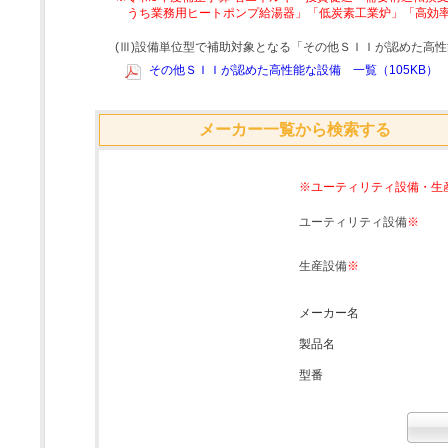
うち業務用ヒートポンプ給湯器」「低炭素工業炉」「高効
(Ⅲ)設備単位型で補助対象となる「その他ＳＩＩが認めた高
その他ＳＩＩが認めた高性能な設備 一覧（105KB）
メーカー一覧から検索する
※ユーティリティ設備・生
ユーティリティ設備
※
生産設備
※
メーカー名
製品名
型番