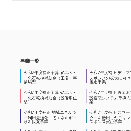
事業一覧
令和7年度補正予算 省エネ・
令和7年度補正 ディマ
非化石転換補助金（工場・事
スポンスの拡大に向けた
業場型）
推進事業
令和7年度補正予算 省エネ・
令和7年度補正 再エネ
非化石転換補助金（設備単位
設蓄電システム等導入
型）
業
令和7年度補正 地域エネルギ
令和7年度補正 スマー
ー利用最適化・省エネルギー
ターを活用したディマ
診断拡充事業
スポンス実証事業