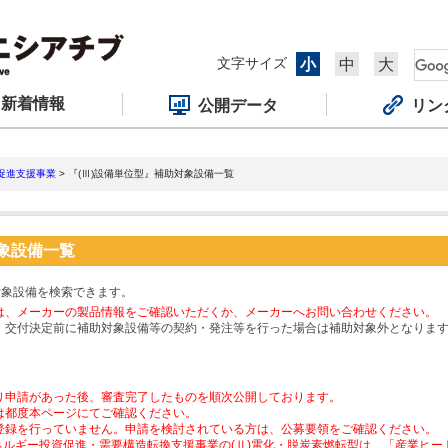
文字サイズ
小
中
大
新着情報
公開データ
リン
促進支援事業
> 『(Ⅲ)設備単位型』補助対象設備一覧
対象設備一覧
対象設備を検索できます。
は、メーカーの製品情報をご確認いただくか、メーカーへお問い合わせください。
、交付決定前に補助対象設備等の契約・発注等を行った場合は補助対象外となりま
り申請があった後、審査完了したものを順次公開しております。
は都度本ページにてご確認ください。
登録を行っていません。申請を検討されている方は、公募要領をご確認ください。
ネルギー投資促進・需要構造転換支援事業の(Ⅱ)電化・脱炭素燃転型は、「産業ヒ