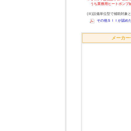
うち業務用ヒートポンプ
(Ⅲ)設備単位型で補助対
その他ＳＩＩが認めた
メーカー