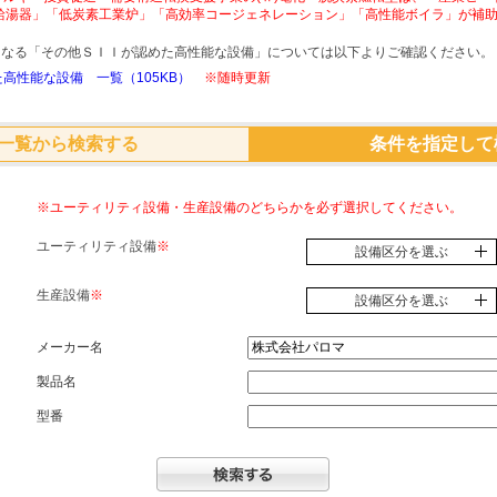
給湯器」「低炭素工業炉」「高効率コージェネレーション」「高性能ボイラ」が補
象となる「その他ＳＩＩが認めた高性能な設備」については以下よりご確認ください。
高性能な設備 一覧（105KB）
※随時更新
一覧から検索する
条件を指定して
※ユーティリティ設備・生産設備のどちらかを必ず選択してください。
ユーティリティ設備
※
設備区分を選ぶ
生産設備
※
設備区分を選ぶ
メーカー名
製品名
型番