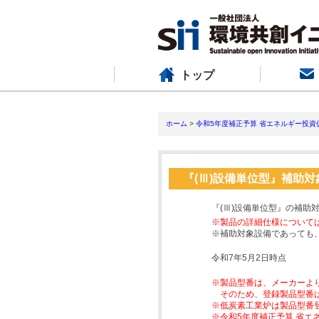
トップ
ホーム
>
令和5年度補正予算 省エネルギー投資
『(Ⅲ)設備単位型』補助
『(Ⅲ)設備単位型』の補助
※製品の詳細仕様について
※補助対象設備であっても
令和7年5月2日時点
※製品型番は、メーカーよ
そのため、登録製品型番
※低炭素工業炉は製品型番
※令和5年度補正予算 省エ