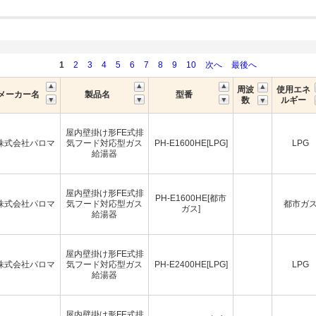
1
2
3
4
5
6
7
8
9
10
次へ
最後へ
周波
使用エネ
メーカー名
製品名
型番
数
ルギー
屋内壁掛け形FE式排
株式会社パロマ
気フード対応型ガス
PH-E1600HE[LPG]
LPG
給湯器
屋内壁掛け形FE式排
PH-E1600HE[都市
株式会社パロマ
気フード対応型ガス
都市ガ
ガス]
給湯器
屋内壁掛け形FE式排
株式会社パロマ
気フード対応型ガス
PH-E2400HE[LPG]
LPG
給湯器
屋内壁掛け形FE式排