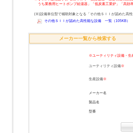
うち業務用ヒートポンプ給湯器」「低炭素工業炉」「高効
(Ⅲ)設備単位型で補助対象となる「その他ＳＩＩが認めた高
その他ＳＩＩが認めた高性能な設備 一覧（105KB）
メーカー一覧から検索する
※ユーティリティ設備・生
ユーティリティ設備
※
生産設備
※
メーカー名
製品名
型番