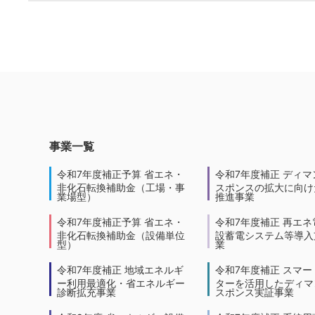
事業一覧
令和7年度補正予算 省エネ・
令和7年度補正 ディマ
非化石転換補助金（工場・事
スポンスの拡大に向けた
業場型）
推進事業
令和7年度補正予算 省エネ・
令和7年度補正 再エネ
非化石転換補助金（設備単位
設蓄電システム等導入
型）
業
令和7年度補正 地域エネルギ
令和7年度補正 スマー
ー利用最適化・省エネルギー
ターを活用したディマ
診断拡充事業
スポンス実証事業