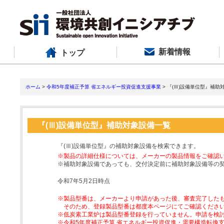
新着情報
トップ
ホーム
>
令和5年度補正予算 省エネルギー投資促進支援事業
> 『(Ⅲ)設備単位型』補助
『(Ⅲ)設備単位型』補助対象設備一覧
『(Ⅲ)設備単位型』の補助対象設備を検索できます。
※製品の詳細仕様については、メーカーの製品情報をご確認
※補助対象設備であっても、交付決定前に補助対象設備等の
令和7年5月2日時点
※製品型番は、メーカーより申請があった後、審査完了した
そのため、登録製品型番は都度本ページにてご確認くださ
※低炭素工業炉は製品型番登録を行っていません。申請を検
※令和5年度補正予算 省エネルギー投資促進・需要構造転換