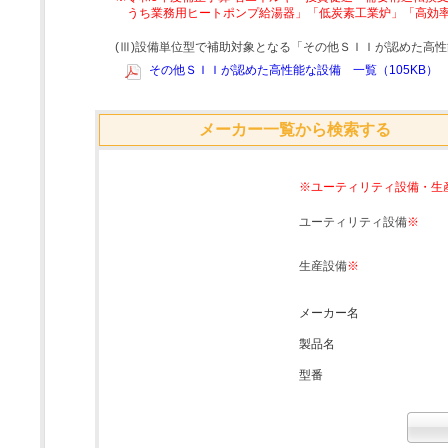
うち業務用ヒートポンプ給湯器」「低炭素工業炉」「高効
(Ⅲ)設備単位型で補助対象となる「その他ＳＩＩが認めた高
その他ＳＩＩが認めた高性能な設備 一覧（105KB）
メーカー一覧から検索する
※ユーティリティ設備・生
ユーティリティ設備
※
生産設備
※
メーカー名
製品名
型番