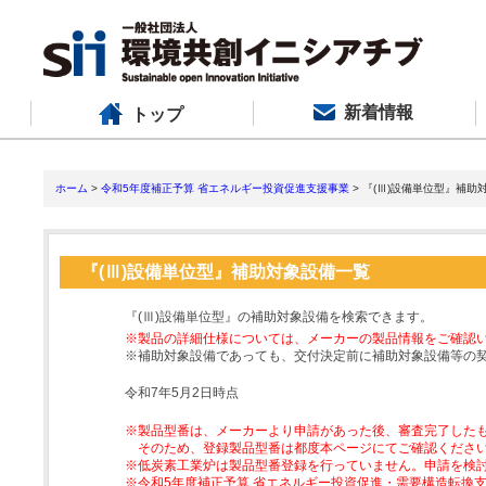
新着情報
トップ
ホーム
>
令和5年度補正予算 省エネルギー投資促進支援事業
> 『(Ⅲ)設備単位型』補助
『(Ⅲ)設備単位型』補助対象設備一覧
『(Ⅲ)設備単位型』の補助対象設備を検索できます。
※製品の詳細仕様については、メーカーの製品情報をご確認
※補助対象設備であっても、交付決定前に補助対象設備等の
令和7年5月2日時点
※製品型番は、メーカーより申請があった後、審査完了した
そのため、登録製品型番は都度本ページにてご確認くださ
※低炭素工業炉は製品型番登録を行っていません。申請を検
※令和5年度補正予算 省エネルギー投資促進・需要構造転換