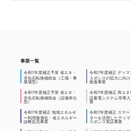
事業一覧
令和7年度補正予算 省エネ・
令和7年度補正 ディマ
非化石転換補助金（工場・事
スポンスの拡大に向けた
業場型）
推進事業
令和7年度補正予算 省エネ・
令和7年度補正 再エネ
非化石転換補助金（設備単位
設蓄電システム等導入
型）
業
令和7年度補正 地域エネルギ
令和7年度補正 スマー
ー利用最適化・省エネルギー
ターを活用したディマ
診断拡充事業
スポンス実証事業