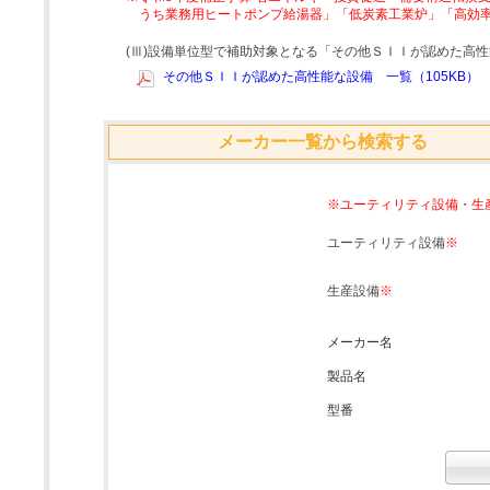
うち業務用ヒートポンプ給湯器」「低炭素工業炉」「高効
(Ⅲ)設備単位型で補助対象となる「その他ＳＩＩが認めた高
その他ＳＩＩが認めた高性能な設備 一覧（105KB）
メーカー一覧から検索する
※ユーティリティ設備・生
ユーティリティ設備
※
生産設備
※
メーカー名
製品名
型番