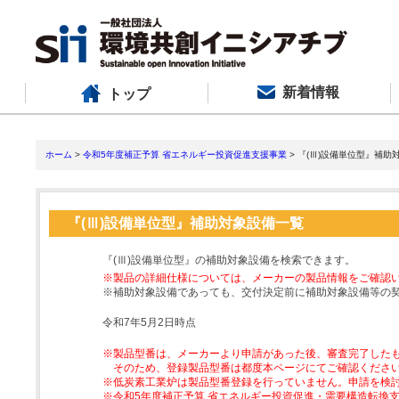
新着情報
トップ
ホーム
>
令和5年度補正予算 省エネルギー投資促進支援事業
> 『(Ⅲ)設備単位型』補助
『(Ⅲ)設備単位型』補助対象設備一覧
『(Ⅲ)設備単位型』の補助対象設備を検索できます。
※製品の詳細仕様については、メーカーの製品情報をご確認
※補助対象設備であっても、交付決定前に補助対象設備等の
令和7年5月2日時点
※製品型番は、メーカーより申請があった後、審査完了した
そのため、登録製品型番は都度本ページにてご確認くださ
※低炭素工業炉は製品型番登録を行っていません。申請を検
※令和5年度補正予算 省エネルギー投資促進・需要構造転換