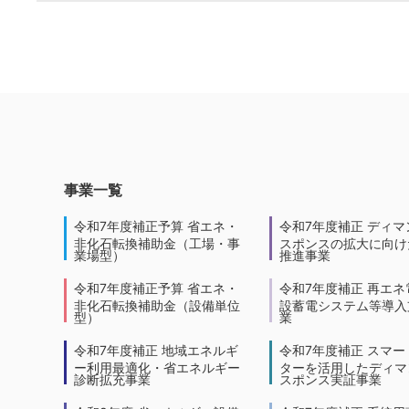
事業一覧
令和7年度補正予算 省エネ・
令和7年度補正 ディマ
非化石転換補助金（工場・事
スポンスの拡大に向けた
業場型）
推進事業
令和7年度補正予算 省エネ・
令和7年度補正 再エネ
非化石転換補助金（設備単位
設蓄電システム等導入
型）
業
令和7年度補正 地域エネルギ
令和7年度補正 スマー
ー利用最適化・省エネルギー
ターを活用したディマ
診断拡充事業
スポンス実証事業