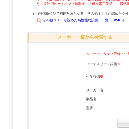
うち業務用ヒートポンプ給湯器」「低炭素工業炉」「高効
(Ⅲ)設備単位型で補助対象となる「その他ＳＩＩが認めた高
その他ＳＩＩが認めた高性能な設備 一覧（105KB）
メーカー一覧から検索する
※ユーティリティ設備・生
ユーティリティ設備
※
生産設備
※
メーカー名
製品名
型番