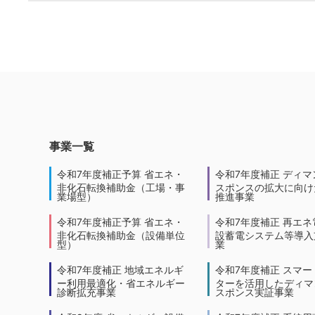
事業一覧
令和7年度補正予算 省エネ・
令和7年度補正 ディマ
非化石転換補助金（工場・事
スポンスの拡大に向けた
業場型）
推進事業
令和7年度補正予算 省エネ・
令和7年度補正 再エネ
非化石転換補助金（設備単位
設蓄電システム等導入
型）
業
令和7年度補正 地域エネルギ
令和7年度補正 スマー
ー利用最適化・省エネルギー
ターを活用したディマ
診断拡充事業
スポンス実証事業