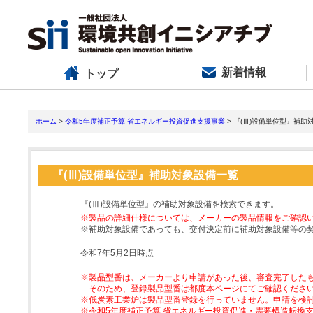
新着情報
トップ
ホーム
>
令和5年度補正予算 省エネルギー投資促進支援事業
> 『(Ⅲ)設備単位型』補助
『(Ⅲ)設備単位型』補助対象設備一覧
『(Ⅲ)設備単位型』の補助対象設備を検索できます。
※製品の詳細仕様については、メーカーの製品情報をご確認
※補助対象設備であっても、交付決定前に補助対象設備等の
令和7年5月2日時点
※製品型番は、メーカーより申請があった後、審査完了した
そのため、登録製品型番は都度本ページにてご確認くださ
※低炭素工業炉は製品型番登録を行っていません。申請を検
※令和5年度補正予算 省エネルギー投資促進・需要構造転換