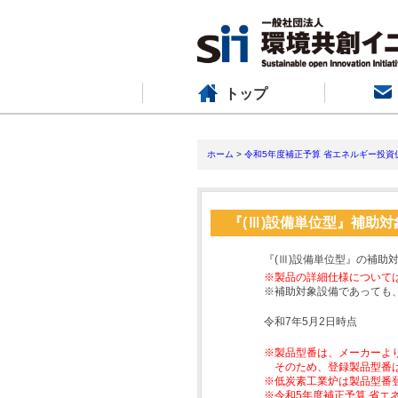
トップ
ホーム
>
令和5年度補正予算 省エネルギー投資
『(Ⅲ)設備単位型』補助
『(Ⅲ)設備単位型』の補助
※製品の詳細仕様について
※補助対象設備であっても
令和7年5月2日時点
※製品型番は、メーカーよ
そのため、登録製品型番
※低炭素工業炉は製品型番
※令和5年度補正予算 省エ