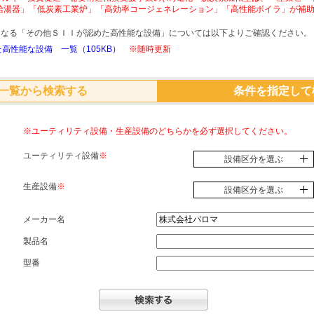
給湯器」「低炭素工業炉」「高効率コージェネレーション」「高性能ボイラ」が補
象となる「その他ＳＩＩが認めた高性能な設備」については以下よりご確認ください。
高性能な設備 一覧（105KB）
※随時更新
一覧から検索する
条件を指定して
※ユーティリティ設備・生産設備のどちらかを必ず選択してください。
ユーティリティ設備
※
設備区分を選ぶ
生産設備
※
設備区分を選ぶ
メーカー名
製品名
型番