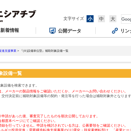
文字サイズ
小
中
大
新着情報
公開データ
リン
促進支援事業
> 『(Ⅲ)設備単位型』補助対象設備一覧
対象設備一覧
対象設備を検索できます。
は、メーカーの製品情報をご確認いただくか、メーカーへお問い合わせください。
、交付決定前に補助対象設備等の契約・発注等を行った場合は補助対象外となりま
り申請があった後、審査完了したものを順次公開しております。
は都度本ページにてご確認ください。
登録を行っていません。申請を検討されている方は、公募要領をご確認ください。
ネルギー投資促進・需要構造転換支援事業の(Ⅱ)電化・脱炭素燃転型は、「産業ヒ