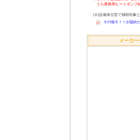
うち業務用ヒートポンプ
(Ⅲ)設備単位型で補助対
その他ＳＩＩが認めた
メーカー