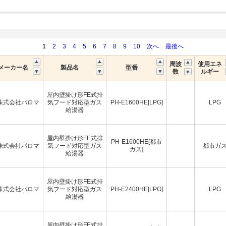
1
2
3
4
5
6
7
8
9
10
次へ
最後へ
周波
使用エネ
メーカー名
製品名
型番
数
ルギー
屋内壁掛け形FE式排
株式会社パロマ
気フード対応型ガス
PH-E1600HE[LPG]
LPG
給湯器
屋内壁掛け形FE式排
PH-E1600HE[都市
株式会社パロマ
気フード対応型ガス
都市ガ
ガス]
給湯器
屋内壁掛け形FE式排
株式会社パロマ
気フード対応型ガス
PH-E2400HE[LPG]
LPG
給湯器
屋内壁掛け形FE式排