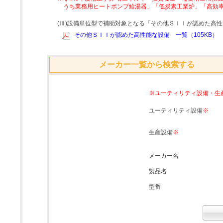
うち業務用ヒートポンプ給湯器」「低炭素工業炉」「高効
(Ⅲ)設備単位型で補助対象となる「その他ＳＩＩが認めた高
その他ＳＩＩが認めた高性能な設備 一覧（105KB）
メーカー一覧から検索する
※ユーティリティ設備・生
ユーティリティ設備
※
生産設備
※
メーカー名
製品名
型番