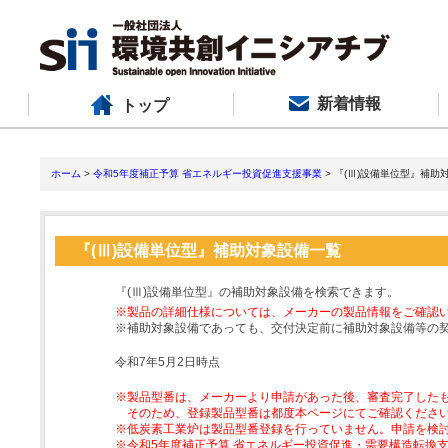
新着情報
トップ
ホーム
>
令和5年度補正予算 省エネルギー投資促進支援事業
> 『(Ⅲ)設備単位型』補助
『(Ⅲ)設備単位型』補助対象設備一覧
『(Ⅲ)設備単位型』の補助対象設備を検索できます。
※製品の詳細仕様については、メーカーの製品情報をご確認
※補助対象設備であっても、交付決定前に補助対象設備等の
令和7年5月2日時点
※製品型番は、メーカーより申請があった後、審査完了した
そのため、登録製品型番は都度本ページにてご確認くださ
※低炭素工業炉は製品型番登録を行っていません。申請を検
※令和5年度補正予算 省エネルギー投資促進・需要構造転換